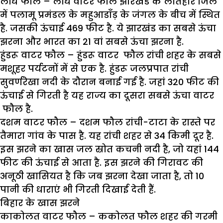
लोध फौल –
लोध वाटर फौल झारखंड के लातेहार जिले
में पलामू प्रमंडल के महुआडॉंड़ के जंगल के बीच में स्थित
है. जसकी ऊंचाई 469 फीट है. ये झारखंड का सबसे ऊंचा
झरना और भारत का 21 वां सबसे ऊंचा झरना है.
हुंडरू वाटर फौल –
हुंडरू वाटर फौल रांची शहर के सबसे
मशूहर पर्यटनों में से एक है. हुंडरू जलप्रपात रांची
सुवर्णरेखा नदी के दौरान बनाई गई है. जहां 320 फीट की
ऊंचाई से गिरती है यह राज्य का दूसरा सबसे ऊंचा वाटर
फौल है.
दशम वाटर फौल –
दशम फौल रांची-टाटा के रास्ते पर
तैमारा गांव के पास है. यह रांची शहर से 34 किमी दूर है.
इस झरने का खास जल स्रोत कचनी नदी है, जो यहां 144
फीट की ऊंचाई से आता है. इस झरने की गिरावट की
अनूठी खासियत है कि जब झरना देखा जाता है, तो 10
पानी की धाराएं भी गिरती दिखाई देती हैं.
बिहार के खास झरने
काकोलत वाटर फौल –
ककोलत फौल शहर की गरमी