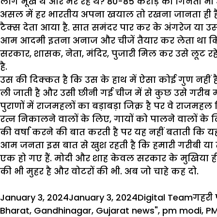
लोग भूखे थे और मर रहे थे? 80-85 करोड़ की गिनती भी 
असल में हर भारतीय अपना खयाल तो रखना जानता ही है, 
टैक्स देता आया है. सात समंदर पार कर के अंगरेज या उस
आम आदमी इतना अनाज और चीजें तैयार कर लेता था कि लू
सरकार, शासक, नेता, मंदिर, पुजारी मिल कर उसे लूट रह
है.
उस की दिक्कत है कि उस के हाथ में ऐसा कोई गुण नहीं 
ली जाती है और उसी छीनी गई चीज में से कुछ उसे गरीब 
पुराणों में राजमहलों का बड़ाबड़ा जिक्र है पर वे राजमह
रत्न निकालने वालों के लिए, गायों को पालने वालों के 
की वर्षा करने की बात करती है पर यह नहीं बताती कि यह 
आम जनता इस बात से खुश रहती है कि हमारी गरीबी या त
एक हो गए हैं. मोदी और शाह केवल सरकार के मुखिया ही नहीं
की भी मुहर है और वोटरों की भी. अब जो चाहे कह दो.
Posted
Author
Categ
January 3, 2024
January 3, 2024
Digital Team
गहरी 
on
Bharat
,
Gandhinagar
,
Gujarat news"
,
pm modi
,
PM