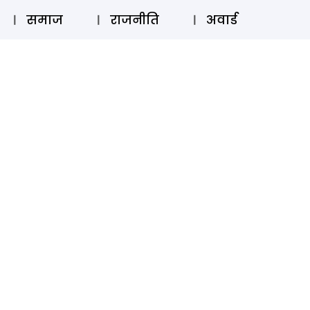
⚲
स्टोरी
लॉग इन
SUBSCRIBE
समाज
राजनीति
अवार्ड