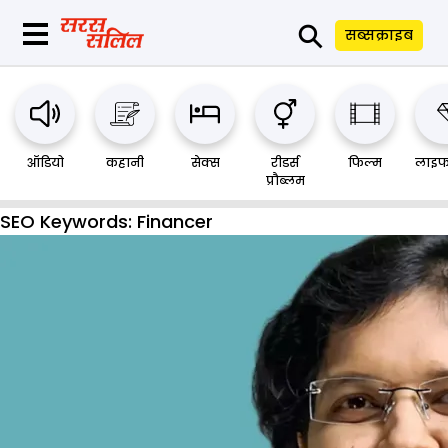
⚲
सब्सक्राइब
ऑडियो
कहानी
सेक्स
रीडर्स
फिल्म
लाइफ
प्रौब्लम
SEO Keywords:
Financer