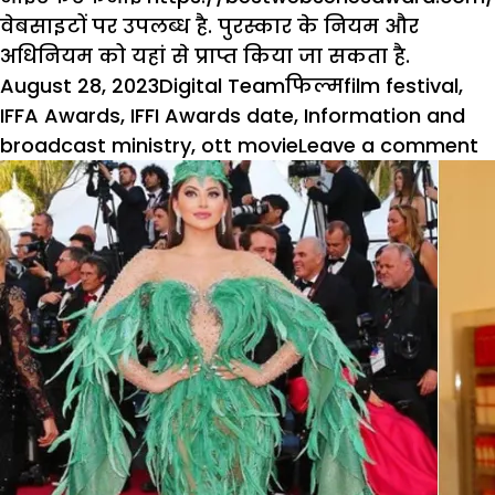
वेबसाइटों पर उपलब्ध है. पुरस्कार के नियम और
अधिनियम को यहां से प्राप्त किया जा सकता है.
Posted
Author
Categories
Tags
August 28, 2023
Digital Team
फिल्म
film festival
,
on
IFFA Awards
,
IFFI Awards date
,
Information and
o
broadcast ministry
,
ott movie
Leave a comment
I
ने
सर
व
स
(
प
क
प
स
क