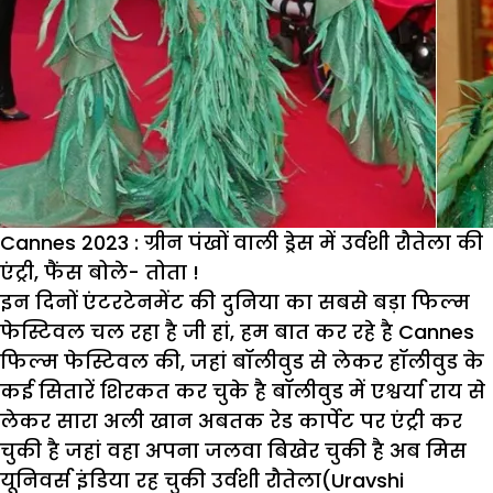
ल
प्
ज
क
क
त
आ
ब
Cannes 2023 : ग्रीन पंखों वाली ड्रेस में उर्वशी रौतेला की
एंट्री, फैंस बोले- तोता !
इन दिनों एंटरटेनमेंट की दुनिया का सबसे बड़ा फिल्म
फेस्टिवल चल रहा है जी हां, हम बात कर रहे है Cannes
फिल्म फेस्टिवल की, जहां बॉलीवुड से लेकर हॉलीवुड के
कई सितारें शिरकत कर चुके है बॉलीवुड में एश्वर्या राय से
लेकर सारा अली खान अबतक रेड कार्पेट पर एंट्री कर
चुकी है जहां वहा अपना जलवा बिखेर चुकी है अब मिस
यूनिवर्स इंडिया रह चुकी उर्वशी रौतेला(Uravshi