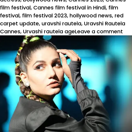
film festival
,
Cannes film festival in Hindi
,
film
festival
,
film festival 2023
,
hollywood news
,
red
carpet update
,
uravshi rautela
,
Uravshi Rautela
on
Cannes
,
Urvashi rautela age
Leave a comment
Ca
20
:
ग्री
पंखो
वाल
ड्रेस
में
उर्व
रौत
की
एंट्री