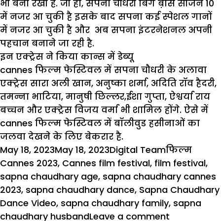
भी बना रखी है. जी हां, सपना चौधरी बिग ब़ॉस सीजन 10
में नजर आ चुकी है इसके बाद सपना कई स्पेशल गानों
में नजर आ चुकी है और अब सपना इंटरनेशनल अपनी
पहचान बनाने जा रही है.
इन एक्ट्रेस ने किया कान्स में डेब्यू
cannes फिल्म फेस्टिवल में सपना चौधरी के अलावा
एक्ट्रेस सारा अली खान, अनुष्का शर्मा, अदिति रॉव हैदरी,
तमन्ना भाटिया, मानुषी छिल्लर,ईशा गुप्ता, ऐश्वर्या राय
बच्चन और एक्ट्रेस विजय वर्मा भी शामिल होंगे. ऐसे में
cannes फिल्म फेस्टिवल में बॉलीवुड हसीनाओं का
जलवा देखने के लिए बेकरार है.
Posted
Author
Categories
Tags
May 18, 2023
May 18, 2023
Digital Team
फिल्म
on
Cannes 2023
,
Cannes film festival
,
film festival
,
sapna chaudhary age
,
sapna chaudhary cannes
2023
,
sapna chaudhary dance
,
Sapna Chaudhary
Dance Video
,
sapna chaudhary family
,
sapna
on
chaudhary husband
Leave a comment