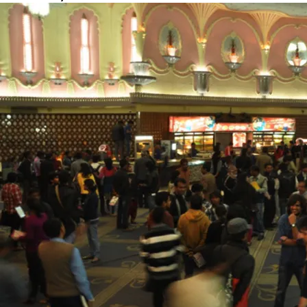
Cannes
2023
में
डेब्यू
करेंगी
हरियाणवी
डांसर
सपना
चौधरी