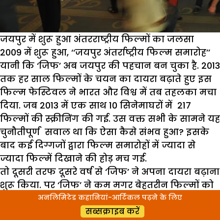
जयपुर में शुरू हुआ अंतरराष्ट्रीय फिल्मों का जलसा
2009 में शुरू हुआ, ‘‘जयपुर अंतर्राष्ट्रीय फिल्म समारोह’’
यानी कि ‘जिफ’ अब जयपुर की पहचान बन चुका है. 2013
तक हर साल फिल्मों के चयन का दायरा बढ़ाते हुए इस
फिल्म फेस्टिवल ने भारत और विश्व में तब तहलका मचा
दिया. जब 2013 में एक साथ 10 सिनेमाघरों में 217
फिल्मों की स्क्रीनिंग की गई. उस वक्त सभी के सामने यह
चुनौतीपूर्ण सवाल था कि ऐसा कैसे संभव हुआ? इसके
बाद कई दिग्गजों द्वारा फिल्म समारोहों में ज्यादा से
ज्यादा फिल्में दिखाने की होड़ मच गई.
तो दूसरी तरफ दूसरे वर्ष से ‘जिफ’ ने अपना दायरा बढ़ाना
शुरू किया. पर ‘जिफ’ ने कम मगर बेहतरीन फिल्मों को
अपने फिल्म समारोह का हिस्सा बनाने पर जोर देना शुरू
अनलिमिटेड कहानियां-आर्टिकल पढ़ने के लिए
किया. अब जनवरी 2019 में संपन्न होने वाले ‘जिफ’ के
सब्सक्राइब करें