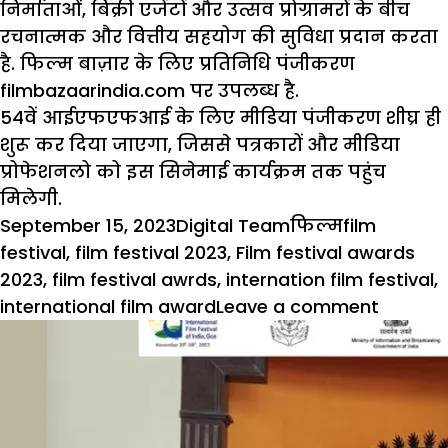
निर्माताओं, बिक्री एजेंटों और उत्सव प्रोग्रामरों के बीच
रचनात्मक और वित्तीय सहयोग की सुविधा प्रदान करता
है. फिल्म बाज़ार के लिए प्रतिनिधि पंजीकरण
filmbazaarindia.com पर उपलब्ध है.
54वें आईएफएफआई के लिए मीडिया पंजीकरण शीघ्र ही
शुरू कर दिया जाएगा, जिससे पत्रकारों और मीडिया
प्रोफेशनलो को इस सिनेमाई कार्यक्रम तक पहुंच
मिलेगी.
Posted
Author
Categories
Tags
September 15, 2023
Digital Team
फिल्म
film
on
festival
,
film festival 2023
,
Film festival awards
2023
,
film festival awrds
,
internation film festival
,
on
international film award
Leave a comment
54वें
भारतीय
अंतर्राष्ट्
फिल्म
महोत्सव