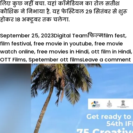
लिए कुछ नहीं बचा. यहां कॉमेडियन का रोल सतीश
कौशिक ने निभाया है. यह फेस्टिवल 29 सितंबर से शुरू
होकर 18 अक्टूबर तक चलेगा.
Posted
Author
Categories
Tags
September 25, 2023
Digital Team
फिल्म
film fest
,
on
film festival
,
free movie in youtube
,
free movie
watch online
,
free movies in Hindi
,
ott film in Hindi
,
OTT Films
,
Spetember ott films
Leave a comment
य
द
ह