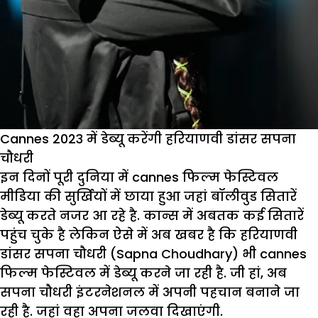
फैं
बोल
तोत
!
Cannes 2023 में डेब्यू करेंगी हरियाणवी डांसर सपना
चौधरी
इन दिनों पूरी दुनिया में cannes फिल्म फेस्टिवल
मीडिया की सुर्खियों में छाया हुआ जहां बॉलीवुड सितारें
डेब्यू करते नजर आ रहे है. कान्स में अबतक कई सितारें
पहुंच चुके है लेकिन ऐसे में अब खबर है कि हरियाणवी
डांसर सपना चौधरी (Sapna Choudhary) भी cannes
फिल्म फेस्टिवल में डेब्यू करने जा रही है. जी हां, अब
सपना चौधरी इंटरनेशनल में अपनी पहचान बनाने जा
रही है. जहां वहा अपना जलवा दिखाएंगी.