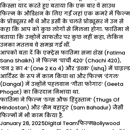
किस्सा याद करते हुए बताया कि एक बार वे साउथ
फिल्म के औडिशन के लिए गईं जहां एक कमरे में फिल्म
के प्रोड्यूसर भी थे और इसी के चलते प्रोड्यूसर ने उन से
कहा कि आप को कुछ लोगों से मिलना होगा. फातिमा ने
बताया कि उन्होनें साफतौर पर कुछ नहीं कहा, लेकिन
उनका मतलब वे समझ गई थीं.
आपको बता दें कि एक्ट्रेस फातिमा सना शेख (Fatima
Sana Shaikh) ने फिल्म ‘चाची 420’ (Chachi 420),
‘वन 2 का 4’ (One 2 Ka 4) और ‘इश्क’ (Ishq) में चाइल्ड
आर्टिस्ट के रूप में काम किया था और फिल्म ‘दंगल’
(Dangal) में उन्होंने पहलवान ‘गीता फोगाट’ (Geeta
Phogat) का किरदान निभाया था.
फातिमा ने फिल्म ‘ठग्स औफ हिंदुस्तान’ (Thugs Of
Hindostan) और ‘सैम बहादुर’ (Sam Bahadur) जैसी
फिल्मों में भी काम किया है.
Posted
Author
Categories
Tags
January 28, 2025
Digital Team
फिल्म
Bollywood