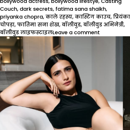
on
bollywood actress
,
bollywood lifestye
,
Casting
Couch
,
dark secrets
,
fatima sana shaikh
,
priyanka chopra
,
काले रहस्य
,
कास्टिंग काउच
,
प्रियंका
चोपड़ा
,
फातिमा सना शेख
,
बॉलीवुड
,
बॉलीवुड अभिनेत्री
,
on
बॉलीवुड लाइफस्टाइल
Leave a comment
19
साल
की
उम्र
में
एक्ट्रेस
प्रियंका
चोपड़ा
हुई
Casting
Couch
की