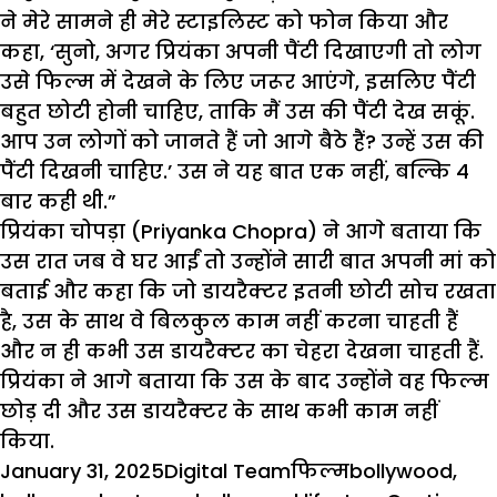
ने मेरे सामने ही मेरे स्टाइलिस्ट को फोन किया और
कहा, ‘सुनो, अगर प्रियंका अपनी पैंटी दिखाएगी तो लोग
उसे फिल्म में देखने के लिए जरूर आएंगे, इसलिए पैंटी
बहुत छोटी होनी चाहिए, ताकि मैं उस की पैंटी देख सकूं.
आप उन लोगों को जानते हैं जो आगे बैठे हैं? उन्हें उस की
पैंटी दिखनी चाहिए.’ उस ने यह बात एक नहीं, बल्कि 4
बार कही थी.”
प्रियंका चोपड़ा (Priyanka Chopra) ने आगे बताया कि
उस रात जब वे घर आईं तो उन्होंने सारी बात अपनी मां को
बताई और कहा कि जो
डायरैक्टर
इतनी छोटी सोच रखता
है, उस के साथ वे बिलकुल काम नहीं करना चाहती हैं
और न ही कभी उस डायरैक्टर का
चेहरा
देखना चाहती हैं.
प्रियंका ने आगे बताया कि उस के बाद उन्होंने वह फिल्म
छोड़ दी और उस डायरैक्टर के साथ कभी काम नहीं
किया.
Posted
Author
Categories
Tags
January 31, 2025
Digital Team
फिल्म
bollywood
,