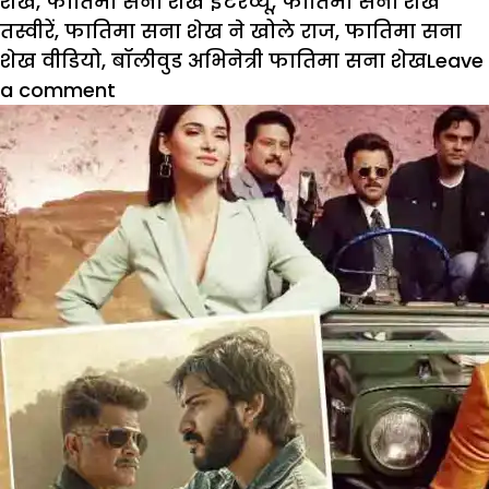
शेख
,
फातिमा सना शेख इंटरव्यू
,
फातिमा सना शेख
तस्वीरें
,
फातिमा सना शेख ने खोले राज
,
फातिमा सना
शेख वीडियो
,
बॉलीवुड अभिनेत्री फातिमा सना शेख
Leave
on
a comment
Casting
Couch
:
‘दंगल’
एक्ट्रेस
फातिमा
ने
शेयर
किए
फिल्म
इंडस्ट्री
के
डार्क