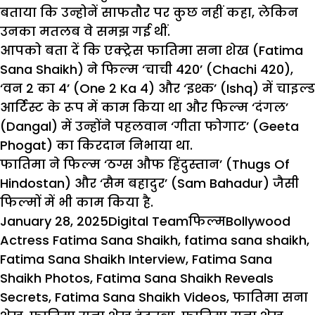
बताया कि उन्होनें साफतौर पर कुछ नहीं कहा, लेकिन
उनका मतलब वे समझ गई थीं.
आपको बता दें कि एक्ट्रेस फातिमा सना शेख (Fatima
Sana Shaikh) ने फिल्म ‘चाची 420’ (Chachi 420),
‘वन 2 का 4’ (One 2 Ka 4) और ‘इश्क’ (Ishq) में चाइल्ड
आर्टिस्ट के रूप में काम किया था और फिल्म ‘दंगल’
(Dangal) में उन्होंने पहलवान ‘गीता फोगाट’ (Geeta
Phogat) का किरदान निभाया था.
फातिमा ने फिल्म ‘ठग्स औफ हिंदुस्तान’ (Thugs Of
Hindostan) और ‘सैम बहादुर’ (Sam Bahadur) जैसी
फिल्मों में भी काम किया है.
Posted
Author
Categories
Tags
January 28, 2025
Digital Team
फिल्म
Bollywood
on
Actress Fatima Sana Shaikh
,
fatima sana shaikh
,
Fatima Sana Shaikh Interview
,
Fatima Sana
Shaikh Photos
,
Fatima Sana Shaikh Reveals
Secrets
,
Fatima Sana Shaikh Videos
,
फातिमा सना