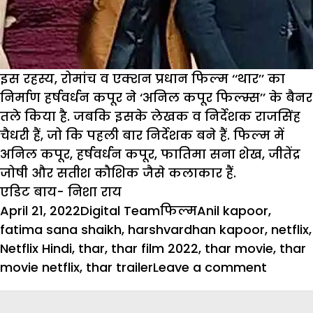
इस रहस्य, रोमांच व एक्शन प्रधान फिल्म ‘‘थार’’ का
निर्माण हर्षवर्धन कपूर ने ‘अनिल कपूर फिल्म्स’’ के बैनर
तले किया है. जबकि इसके लेखक व निर्देशक राजसिंह
चैधरी हैं, जो कि पहली बार निर्देशक बने हैं. फिल्म में
अनिल कपूर, हर्षवर्धन कपूर, फातिमा सना शेख, जीतेंद्र
जोषी और सतीश कौशिक जैसे कलाकार हैं.
एडिट बाय- निशा राय
Posted
Author
Categories
Tags
April 21, 2022
Digital Team
फिल्म
Anil kapoor
,
on
fatima sana shaikh
,
harshvardhan kapoor
,
netflix
,
Netflix Hindi
,
thar
,
thar film 2022
,
thar movie
,
thar
on
movie netflix
,
thar trailer
Leave a comment
नेटफ्लि
फिल्म