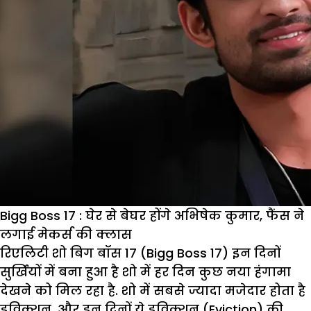
Bigg Boss 17 : घेर से बेघर होंगे अभिषेक कुमार, फैंस ने
लगाई मेकर्स की क्लास
रिएलिटी शो बिग बॉस 17 (Bigg Boss 17) इन दिनों
सुर्खियों में बना हुआ है शो में हर दिन कुछ नया हंगामा
देखने को मिल रहा है. शो में सबसे ज्यादा मजेदार होता है
इविक्शन, और इन दिनों ये इविक्शन (Eviction) की