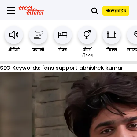
⚲
सब्सक्राइब
ऑडियो
कहानी
सेक्स
रीडर्स
फिल्म
लाइफ
प्रौब्लम
SEO Keywords:
fans support abhishek kumar