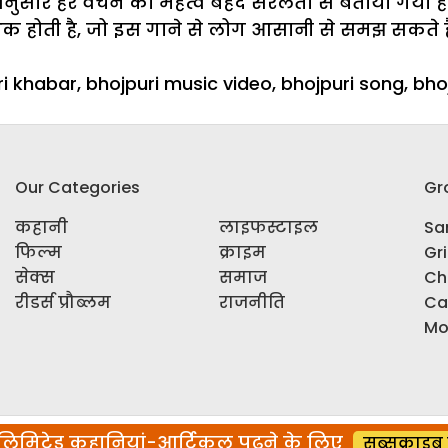
े अनुसार हर वचन का महत्व बेहद सरलता से बताया गया है. 
िक होती है, जो इस गाने से लोग आसानी से समझ सकते
ri khabar
,
bhojpuri music video
,
bhojpuri song
,
bho
Our Categories
Gr
कहानी
लाइफस्टाइल
Sar
फिल्म
क्राइम
Gr
सेक्स
समाज
Ch
रीडर्स प्रौब्लम
राजनीति
Ca
Mo
िमिटेड कहानियां-आर्टिकल पढ़ने के लिए
सब्सक्राइब 