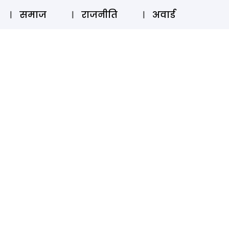
⚲
स्टोरी
लॉग इन
SUBSCRIBE
समाज
राजनीति
अवार्ड