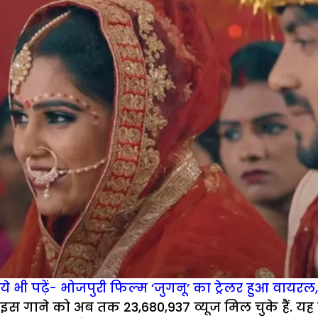
ये भी पढ़ें- भोजपुरी फिल्म ‘जुगनू’ का ट्रेलर हुआ वायरल,
इस गाने को अब तक 23,680,937 व्यूज मिल चुके हैं. यह 