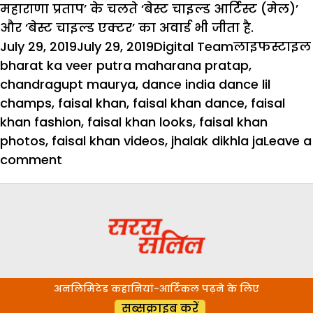
महाराणा प्रताप’ के चलते ‘बेस्ट चाइल्ड आर्टिस्ट (मेल)’
और ‘बेस्ट चाइल्ड एक्टर’ का अवार्ड भी जीता है.
Posted
Author
Categories
July 29, 2019
July 29, 2019
Digital Team
लाइफस्टाइल
on
bharat ka veer putra maharana pratap
,
chandragupt maurya
,
dance india dance lil
champs
,
faisal khan
,
faisal khan dance
,
faisal
khan fashion
,
faisal khan looks
,
faisal khan
photos
,
faisal khan videos
,
jhalak dikhla ja
Leave a
on
comment
फेमस
डांसर
फैजल
खान
के
इस
अनलिमिटेड कहानियां-आर्टिकल पढ़ने के लिए
लुक
सब्सक्राइब करें
से