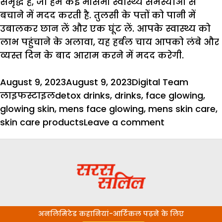
समृद्ध है, जो हमें कई मौसमी स्वास्थ्य समस्याओं से
बचाने में मदद करती है. तुलसी के पत्तों को पानी में
उबालकर छान लें और एक घूंट लें. आपके स्वास्थ्य को
लाभ पहुंचाने के अलावा, यह हर्बल चाय आपको लंबे और
व्यस्त दिन के बाद आराम करने में मदद करेगी.
Posted
Author
Catego
August 9, 2023
August 9, 2023
Digital Team
on
Tags
लाइफस्टाइल
detox drinks
,
drinks
,
face glowing
,
glowing skin
,
mens face glowing
,
mens skin care
,
on
skin care products
Leave a comment
Glowing
Skin
के
लिए
पुरुषों
की
अनलिमिटेड कहानियां-आर्टिकल पढ़ने के लिए
पहली