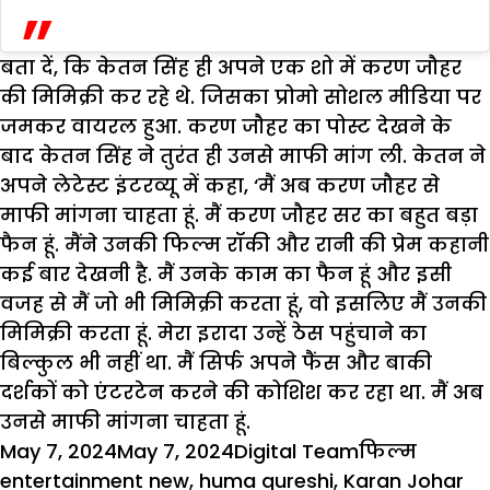
बता दें, कि केतन सिंह ही अपने एक शो में करण जौहर
की मिमिक्री कर रहे थे. जिसका प्रोमो सोशल मीडिया पर
जमकर वायरल हुआ. करण जौहर का पोस्ट देखने के
बाद केतन सिंह ने तुरंत ही उनसे माफी मांग ली. केतन ने
अपने लेटेस्ट इंटरव्यू में कहा, ‘मैं अब करण जौहर से
माफी मांगना चाहता हूं. मैं करण जौहर सर का बहुत बड़ा
फैन हूं. मैंने उनकी फिल्म रॉकी और रानी की प्रेम कहानी
कई बार देखनी है. मैं उनके काम का फैन हूं और इसी
वजह से मैं जो भी मिमिक्री करता हूं, वो इसलिए मैं उनकी
मिमिक्री करता हूं. मेरा इरादा उन्हें ठेस पहुंचाने का
बिल्कुल भी नहीं था. मैं सिर्फ अपने फैंस और बाकी
दर्शकों को एंटरटेन करने की कोशिश कर रहा था. मैं अब
उनसे माफी मांगना चाहता हूं.
Posted
Author
Categories
Tags
May 7, 2024
May 7, 2024
Digital Team
फिल्म
on
entertainment new
,
huma qureshi
,
Karan Johar