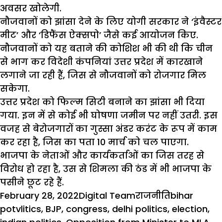
अवसर खोलेगी.
नौजवानों को झांसा देने के लिए योगी सरकार ने ‘इंवैस्टर
मीट’ और ‘डिफैंस ऐक्सपो’ जैसे कई आयोजन किए.
नौजवानों को यह बताने की कोशिश भी की थी कि चीन
से भाग कर विदेशी कंपनियां उत्तर प्रदेश में कारखाने
लगाने जा रही हैं, जिस से नौजवानों को रोजगार मिल
सकेगा.
उत्तर प्रदेश को फिल्म सिटी बनाने का झांसा भी दिया
गया. इन में से कोई भी घोषणा जमीन पर नहीं उतरी. इस
वजह से बेरोजगारों का गुस्सा अंडर करंट के रूप में काम
कर रहा है, जिस का पता 10 मार्च को चल पाएगा.
भाजपा के नेताओं और कार्यकर्ताओं का जिस तरह से
विरोध हो रहा है, उस से शिमला की ठंड में भी भाजपा के
पसीने छूट रहे हैं.
Posted
Author
Categories
Tags
February 28, 2022
Digital Team
राजनीति
bihar
on
potvlitics
,
BJP
,
congress
,
delhi politics
,
election
,