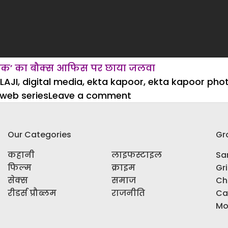
राजतिलक’ का बौक्स आफिस पर छाया जलवा
LAJI
,
digital media
,
ekta kapoor
,
ekta kapoor pho
on
web series
Leave a comment
वेब
सीरीज
Our Categories
Gr
‘‘गंदी
बात’’
कहानी
लाइफस्टाइल
Sar
का
फिल्म
क्राइम
Gr
सेक्सी
सेक्स
समाज
Ch
सीन
रीडर्स प्रौब्लम
राजनीति
Ca
वीडियो
Mo
लीक,