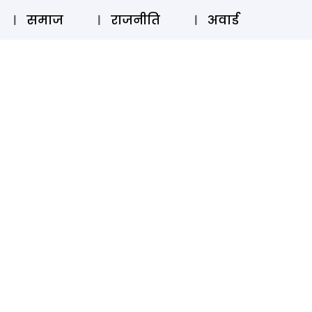
⚲
स्टोरी
लॉग इन
SUBSCRIBE
समाज
राजनीति
अवार्ड