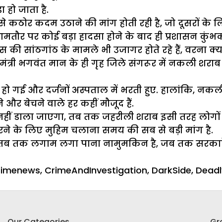
 हो जाता है.
कठोर कदम उठाने की मांग होती रही है, जो दूसरों के ल
र पर कोई बड़ा हादसा होने के बाद ही प्रशासन कुंभकर्ण
ी सांठगांठ के मामले भी उजागर होते रहे हैं, वरना क्
मुख्यमंत्री भगवंत मान के ही गृह जिले संगरूर में नकली
त हो गई और दर्जनों अस्पताल में भरती हुए. हालांकि, 
और बेचने वाले हर कहीं मौजूद हैं.
ीं डाला जाएगा, तब तक जहरीली शराब इसी तरह लोगों को
रने के लिए मुहिम चलाना समय की सब से बड़ी मांग है.
 तब तक लगाम लगा पाना नामुमकिन है, जब तक सरकारें 
es
s
rimenews
,
CrimeAndInvestigation
,
DarkSide
,
Dead
n
हरीली
राब
Our Categories
Gr