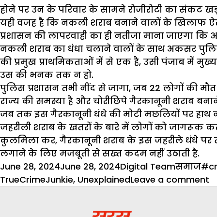
होने पर उन के परिवार के सामने रोजीरोटी का संकट खड़ा
यही वजह है कि नकली शराब बनाने वालों के खिलाफ ऐसे 
प्रशासन की लापरवाही का ही नतीजा माना जाएगा कि आमतौ
नकली शराब का धंधा चलाने वालों के साथ अकसर पुलिस क
की प्रमुख प्राथमिकताओं में से एक है, उसी पंजाब में 
उस की भनक तक न हो.
पुलिस प्रशासन तभी नींद से जागा, जब 22 लोगों की मौ
राज्य की समस्या है और चोरीछिपे गैरकानूनी शराब बनाने 
जब तक इस गैरकानूनी धंधे की मोटी मछलियों पर हाथ नह
जहरीली शराब के खतरों के बारे में लोगों को जागरूक क
कुलमिला कर, गैरकानूनी शराब के इस जहरीले धंधे पर
लगाने के लिए मजबूती से सख्त कदम नहीं उठाती है.
Posted
Author
Categori
Tag
June 28, 2024
June 28, 2024
Digital Team
समाज
#c
on
o
TrueCrimeJunkie
,
Unexplained
Leave a comment
ज
श