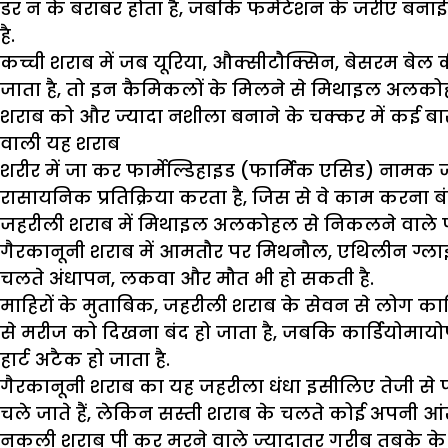
डर न के बराबर होता है, जबकि फर्मेंटेशन के जरीए बन
है.
कच्ची शराब में जब यूरिया, औक्सीटौक्सिन, बेसरम बेल क
जाता है, तो इन कैमिकलों के मिलने से मिथाइल अलकोह
शराब को और ज्यादा नशीला बनाने के चक्कर में कई बार 
वाली यह शराब
शरीर में जा कर फार्मेल्डिहाइड (फार्मिक एसिड) नामक 
रासायनिक प्रतिक्रिया करता है, जिस से वे काम करना बंद 
जहरीली शराब में मिथाइल अलकोहल से निकलने वाले फार्म
गैरकानूनी शराब में आमतौर पर मिथनौल, एथिलीन ग्लाइक
चलते अंधापन, लकवा और मौत भी हो सकती है.
माहिरों के मुताबिक, जहरीली शराब के सेवन से लोग कार्डिय
से मरीज को दिखना बंद हो जाता है, जबकि कार्डियोमायोपै
हार्ट अटैक हो जाता है.
गैरकानूनी शराब का यह जहरीला धंधा इसीलिए तेजी से फ
चले जाते हैं, लेकिन सस्ती शराब के चलते कोई अपनी आं
नकली शराब पी कर मरने वाले ज्यादातर गरीब तबके के लो