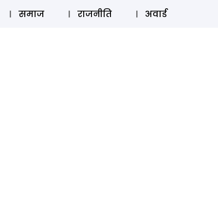
⚲
स्टोरी
लॉग इन
SUBSCRIBE
समाज
राजनीति
अवार्ड