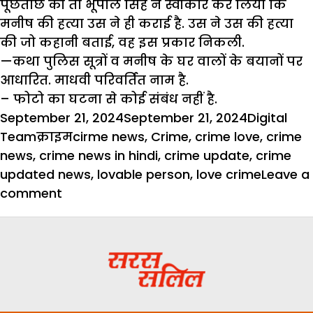
पूछताछ की तो भूपाल सिंह ने स्वीकार कर लिया कि
मनीष की हत्या उस ने ही कराई है. उस ने उस की हत्या
की जो कहानी बताई, वह इस प्रकार निकली.
—कथा पुलिस सूत्रों व मनीष के घर वालों के बयानों पर
आधारित. माधवी परिवर्तित नाम है.
– फोटो का घटना से कोई संबंध नहीं है.
Posted
Author
September 21, 2024
September 21, 2024
Digital
on
Categories
Tags
Team
क्राइम
cirme news
,
Crime
,
crime love
,
crime
news
,
crime news in hindi
,
crime update
,
crime
updated news
,
lovable person
,
love crime
Leave a
on
comment
दो
प्रेमियों
को
मिली
प्यार
करने