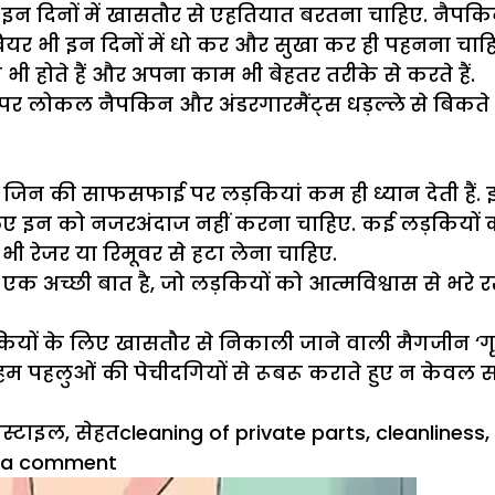
इन दिनों में खासतौर से एहतियात बरतना चाहिए. नैपकिन 
ंडरवियर भी इन दिनों में धो कर और सुखा कर ही पहनना 
ंद भी होते हैं और अपना काम भी बेहतर तरीके से करते हैं.
 नाम पर लोकल नैपकिन और अंडरगारमैंट्स धड़ल्ले से बिकते
े, जिन की साफसफाई पर लड़कियां कम ही ध्यान देती हैं. 
सलिए इन को नजरअंदाज नहीं करना चाहिए. कई लड़कियों की
 भी रेजर या रिमूवर से हटा लेना चाहिए.
अच्छी बात है, जो लड़कियों को आत्मविश्वास से भरे 
कियों के लिए खासतौर से निकाली जाने वाली मैगजीन ‘ग
म पहलुओं की पेचीदगियों से रूबरू कराते हुए न केवल सही
ories
Tags
स्टाइल
,
सेहत
cleaning of private parts
,
cleanliness
,
on
 a comment
खास