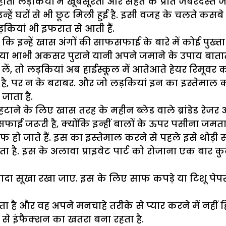
ाती लड़कियों में खूबसूरती और सेहत के प्रति जबरदस्त
घरों से भी छूट मिली हुई है. इसी वजह के चलते कसबे मे
ड़कियां भी इफरात से आती हैं.
 इन्हें खास अंगों की साफसफाई के बारे में कोई पुख्त
 मां या भाभी अकसर पुराने यानी अपने जमाने के उपाय बाता
ं, तो लड़कियां अब हाईस्कूल में आतेआते हेयर रिमूवर का
ा है, पर न के बराबर. और जो लड़कियां इन का इस्तेमाल कर
जाता है.
ने के लिए खास तरह के महीन ब्लेड वाले ब्रांडेड रेजर आ र
जरूरी है, क्योंकि इन्हीं बालों के ऊपर पसीना जमता है
ाफ हो जाते हैं. इस का इस्तेमाल करने से पहले इसे थोड़
है. इस के अलावा प्राइवेट पार्ट को रोजाना एक बार कु
्यादा सूखा रखा जाए. इस के लिए साफ कपड़े या टिशू पेपर
 है और वह अपने मनचाहे तरीके से प्यार करने में नहीं ह
से इंफैक्शन का खतरा बना रहता है.