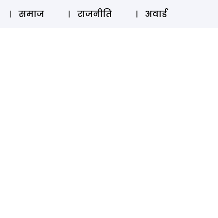
⚲
स्टोरी
लॉग इन
SUBSCRIBE
समाज
राजनीति
अवार्ड