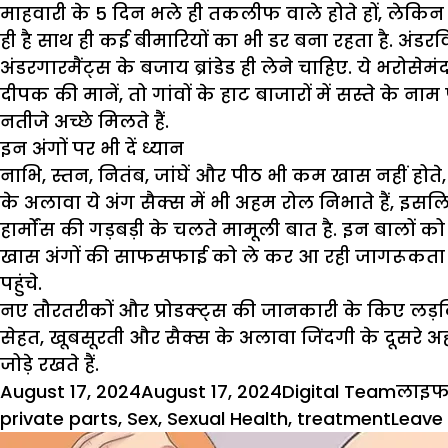
माहवारी के 5 दिन भले ही तकलीफ वाले होते हों, लेकिन 
ही है साथ ही कई बीमारियों का भी डर बना रहता है. अ
अंडरगारमैंट्स के बजाय ब्रांडेड ही लेने चाहिए. ये भरोसेम
दीपक की मानें, तो गांवों के हाट बाजारों में सस्ते के
नतीजे अच्छे मिलते हैं.
इन अंगों पर भी दें ध्यान
नाभि, स्तन, नितंब, जांघें और पीठ भी कम खास नहीं होत
के अलावा ये अंग सैक्स में भी अहम रोल निभाते हैं, इ
हार्मोंस की गड़बड़ी के चलते मामूली बात है. इन बालों को
खास अंगों की साफसफाई को ले कर आ रही जागरूकता एक 
पहुंचे.
नए तौरतरीकों और प्रोडक्ट्स की जानकारी के किए लड़
सेहत, खूबसूरती और सैक्स के अलावा जिंदगी के दूसरे अह
जोड़े रखते हैं.
Posted
Author
Categ
August 17, 2024
August 17, 2024
Digital Team
लाइफ
on
private parts
,
Sex
,
Sexual Health
,
treatment
Leave