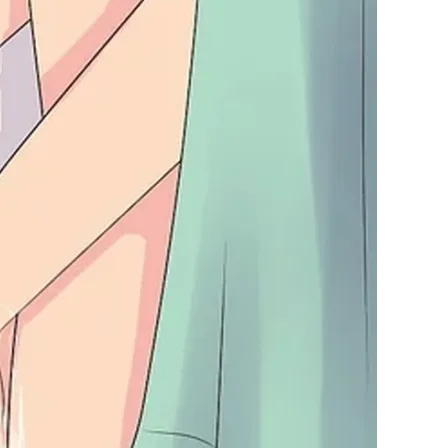
अंगों
की
साफसफाई,
ध्यान
रखें
ये
बातें