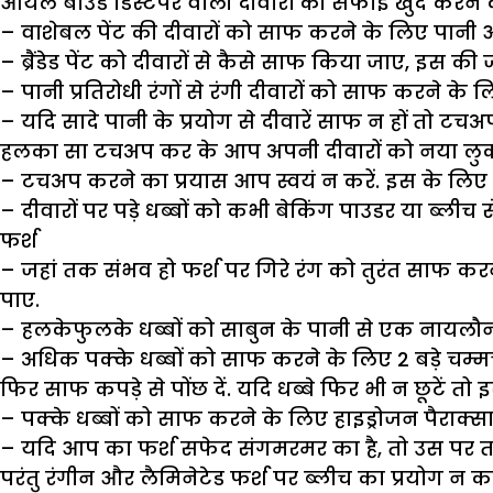
औयल बाउंड डिस्टैंपर वाली दीवारों की सफाई खुद करने क
– वाशेबल पेंट की दीवारों को साफ करने के लिए पानी 
– ब्रैंडेड पेंट को दीवारों से कैसे साफ किया जाए, इस 
– पानी प्रतिरोधी रंगों से रंगी दीवारों को साफ करने के 
– यदि सादे पानी के प्रयोग से दीवारें साफ न हों तो टचअप
हलका सा टचअप कर के आप अपनी दीवारों को नया लुक द
– टचअप करने का प्रयास आप स्वयं न करें. इस के लिए 
– दीवारों पर पड़े धब्बों को कभी बेकिंग पाउडर या ब्ल
फर्श
– जहां तक संभव हो फर्श पर गिरे रंग को तुरंत साफ करन
पाए.
– हलकेफुलके धब्बों को साबुन के पानी से एक नायलौन ब्
– अधिक पक्के धब्बों को साफ करने के लिए 2 बड़े चम्मच 
फिर साफ कपड़े से पोंछ दें. यदि धब्बे फिर भी न छूटें तो इ
– पक्के धब्बों को साफ करने के लिए हाइड्रोजन पैराक्सा
– यदि आप का फर्श सफेद संगमरमर का है, तो उस पर तरल
परंतु रंगीन और लैमिनेटेड फर्श पर ब्लीच का प्रयोग न 