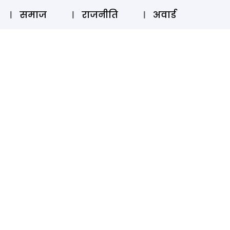
⚲
स्टोरी
लॉग इन
SUBSCRIBE
समाज
राजनीति
अवार्ड