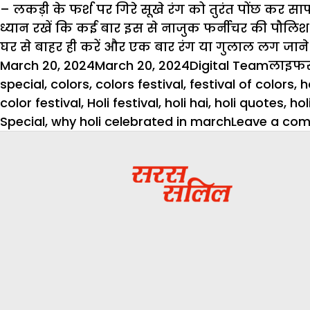
– लकड़ी के फर्श पर गिरे सूखे रंग को तुरंत पोंछ कर सा
ध्यान रखें कि कई बार इस से नाजुक फर्नीचर की पौलिश भ
घर से बाहर ही करें और एक बार रंग या गुलाल लग जाने 
Posted
Author
Catego
March 20, 2024
March 20, 2024
Digital Team
लाइफस
on
special
,
colors
,
colors festival
,
festival of colors
,
h
color festival
,
Holi festival
,
holi hai
,
holi quotes
,
hol
Special
,
why holi celebrated in march
Leave a co