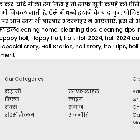
फ करें. यदि गीला रंग गिरा है तो साफ सूती कपड़े को ऐस
ी निकल जाती है. ऐसे में धब्बे हटाने के बाद पुन: पौलि
पर आप स्वयं भी बारबार अंदरबाहर न आएंजाएं. इस से आप 
ries
Tags
्टाइल
cleaning home
,
cleaning tips
,
cleaning tips i
apppy holi
,
Happy Holi
,
Holi
,
Holi 2024
,
holi 2024 da
i special story
,
Holi Stories
,
holi story
,
holi tips
,
holi
on
mment
Holi
2024:
Our Categories
Gr
होली
के
कहानी
लाइफस्टाइल
Sar
रंगों
फिल्म
क्राइम
Gr
को
सेक्स
समाज
Ch
साफ
रीडर्स प्रौब्लम
राजनीति
Ca
करने
Mo
के
लिए