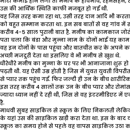
मोटी कमाई होने लगी तो मनीष के हावभाव, रहनसहन, खान
उस की आर्थिक स्थिति काफी मजबूत हो गई थी.
वह जिस तरह कमा रहा था, उसी तरह दान आदि भी करता. गा
को बहुत सम्मान करता था. इन सब बातों से वह गांव में
करीब 4-5 साल पुरानी बात है. मनीष का कामकाज जोरों पर
पता चला कि बंडा और मुन्ना नाम के दोनों भाई यह काम क
वह इन दोनों के पास पहुंचा और बातचीत कर के अपने का
अच्छी मजदूरी देता था इसलिए वे भी मनीष से खुश थे.
धीरेधीरे मनीष का मुन्ना के घर पर भी आनाजाना शुरू हो
पढ़ती थी. यह ऐसी उम्र होती है जिस में युवत युवती विप
से प्यार तक पहुंच गई. फिर जल्दी ही उन के बीच शारीर
इस तरह करीब 4 सालों तक उन के बीच प्यार और रोमांस 
ज्यादा ध्यान नहीं दे रही थी, जिस से वह इंटरमीडिएट 
है.
माधवी सुबह साइकिल से स्कूल के लिए निकलती लेकिन 
के यहां उस की साइकिल खड़ी करा देता था. इस के बाद 
स्कूल का समय होने से पहले वह वापस साइकिल उठा कर 