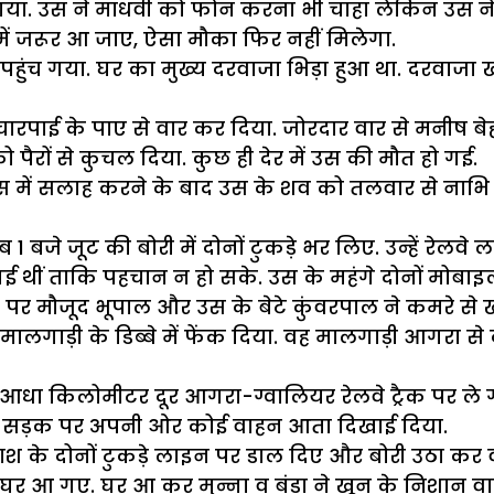
गया. उस ने माधवी को फोन करना भी चाहा लेकिन उस ने 
ें जरूर आ जाए, ऐसा मौका फिर नहीं मिलेगा.
हुंच गया. घर का मुख्य दरवाजा भिड़ा हुआ था. दरवाजा खो
ारपाई के पाए से वार कर दिया. जोरदार वार से मनीष बेहो
को पैरों से कुचल दिया. कुछ ही देर में उस की मौत हो गई.
में सलाह करने के बाद उस के शव को तलवार से नाभि के 
1 बजे जूट की बोरी में दोनों टुकड़े भर लिए. उन्हें रेल
गई थीं ताकि पहचान न हो सके. उस के महंगे दोनों मोबा
र मौजूद भूपाल और उस के बेटे कुंवरपाल ने कमरे से ख
मालगाड़ी के डिब्बे में फेंक दिया. वह मालगाड़ी आगरा से
 आधा किलोमीटर दूर आगरा-ग्वालियर रेलवे ट्रैक पर ले
हें सड़क पर अपनी ओर कोई वाहन आता दिखाई दिया.
 लाश के दोनों टुकड़े लाइन पर डाल दिए और बोरी उठा कर 
ी और घर आ गए. घर आ कर मुन्ना व बंडा ने खून के निशान