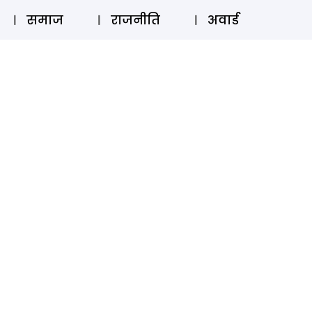
⚲
स्टोरी
लॉग इन
SUBSCRIBE
समाज
राजनीति
अवार्ड