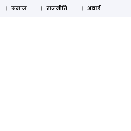
⚲
स्टोरी
लॉग इन
SUBSCRIBE
समाज
राजनीति
अवार्ड