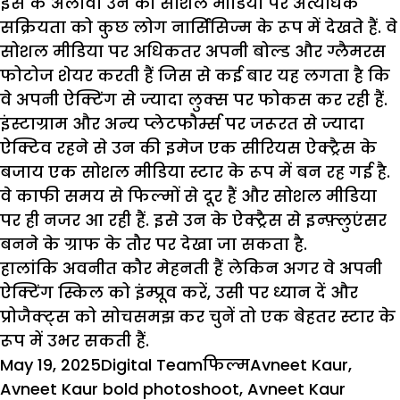
इस के अलावा उन की सोशल मीडिया पर अत्यधिक
सक्रियता को कुछ लोग नार्सिसिज्म के रूप में देखते हैं. वे
सोशल मीडिया पर अधिकतर अपनी बोल्ड और ग्लैमरस
फोटोज शेयर करती हैं जिस से कई बार यह लगता है कि
वे अपनी ऐक्टिंग से ज्यादा लुक्स पर फोकस कर रही हैं.
इंस्टाग्राम और अन्य प्लेटफौर्म्स पर जरूरत से ज्यादा
ऐक्टिव रहने से उन की इमेज एक सीरियस ऐक्ट्रैस के
बजाय एक सोशल मीडिया स्टार के रूप में बन रह गई है.
वे काफी समय से फिल्मों से दूर हैं और सोशल मीडिया
पर ही नजर आ रही हैं. इसे उन के ऐक्ट्रैस से
इन्फ़्लुएंसर
बनने के ग्राफ के तौर पर देखा जा सकता है.
हालांकि
अवनीत कौर
मेहनती हैं लेकिन अगर वे अपनी
ऐक्टिंग स्किल को इंम्प्रूव करें, उसी पर ध्यान दें और
प्रोजैक्ट्स को सोचसमझ कर चुनें तो एक बेहतर स्टार के
रूप में उभर सकती हैं.
Posted
Author
Categories
Tags
May 19, 2025
Digital Team
फिल्म
Avneet Kaur
,
on
Avneet Kaur bold photoshoot
,
Avneet Kaur