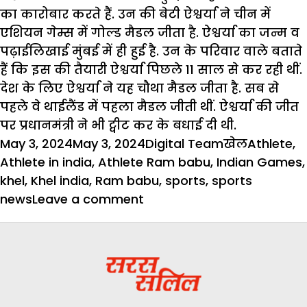
का कारोबार करते हैं. उन की बेटी ऐश्वर्या ने चीन में
एशियन गेम्स में गोल्ड मैडल जीता है. ऐश्वर्या का जन्म व
पढ़ाईलिखाई मुंबई में ही हुई है. उन के परिवार वाले बताते
हैं कि इस की तैयारी ऐश्वर्या पिछले 11 साल से कर रही थीं.
देश के लिए ऐश्वर्या ने यह चौथा मैडल जीता है. सब से
पहले वे थाईलैंड में पहला मैडल जीती थीं. ऐश्वर्या की जीत
पर प्रधानमंत्री ने भी ट्वीट कर के बधाई दी थी.
Posted
Author
Categories
Tags
May 3, 2024
May 3, 2024
Digital Team
खेल
Athlete
,
on
Athlete in india
,
Athlete Ram babu
,
Indian Games
,
khel
,
Khel india
,
Ram babu
,
sports
,
sports
on
news
Leave a comment
एथलीट
राम
बाबू
:
मनरेगा