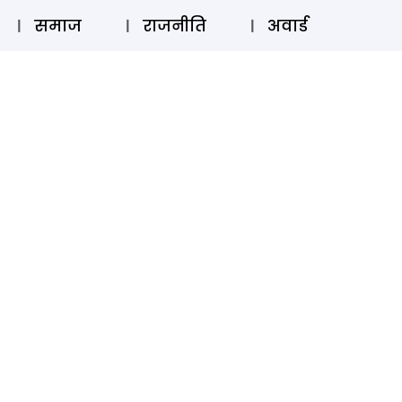
⚲
स्टोरी
लॉग इन
SUBSCRIBE
समाज
राजनीति
अवार्ड