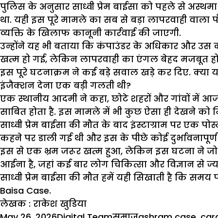
पुलिस के अनुसार साध्वी प्रेम बाईसा को पहले से अस्
था. यही इस पूरे मामले का सब से बड़ा लापरवाही वाला पौ
व्यक्ति के खिलाफ कानूनी कार्रवाई की जाएगी.
उन्होंने यह भी बताया कि कंपाउंडर के अधिकार और उस क
खत्म हो गई, लेकिन लापरवाही का एंगल बेहद मजबूत 
इस पूरे घटनाक्रम ने कई बड़े सवाल खड़े कर दिए. क्य
इंजैक्शन देना एक बड़ी गलती थी?
एक स्थानीय आदमी ने कहा, छोटे शहरों और गांवों में 
साबित होता है. इस मामले में भी कुछ ऐसा ही देखने क
साध्वी प्रेम बाईसा की मौत के बाद इंस्टाग्राम पर एक पो
कहने पर डाली गई थी और इस के पीछे कोई दुर्भावनापूर्ण 
इस से एक भ्रम जरूर खत्म हुआ, लेकिन इस घटना ने जो स
आईना है, जहां कई बार लोग चिकित्सा और विज्ञान से ज्
साध्वी प्रेम बाईसा की मौत हमें यही सिखाती है कि स
Baisa Case.
लेखक : राकेश खुडिया
Posted
Author
Categories
Tags
May 26, 2026
Digital Team
समाज
ashram case
,
car