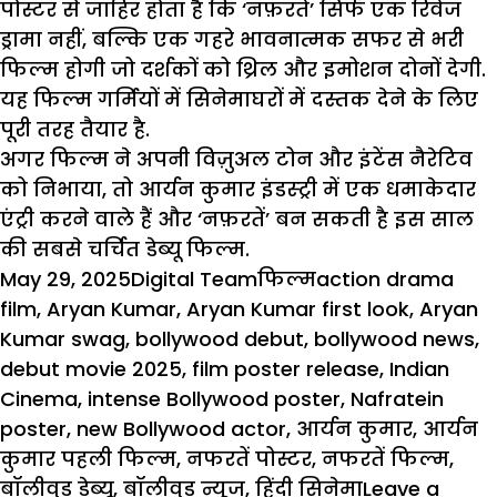
पोस्टर से जाहिर होता है कि ‘नफ़रतें’ सिर्फ एक रिवेंज
ड्रामा नहीं, बल्कि एक गहरे
भावनात्मक
सफर से भरी
फिल्म होगी जो दर्शकों को थ्रिल और इमोशन दोनों देगी.
यह फिल्म गर्मियों में सिनेमाघरों में दस्तक देने के लिए
पूरी तरह तैयार है.
अगर फिल्म ने अपनी विज़ुअल टोन और
इंटेंस नैरेटिव
को निभाया, तो आर्यन कुमार इंडस्ट्री में एक धमाकेदार
एंट्री करने वाले हैं और ‘नफ़रतें’ बन सकती है इस साल
की सबसे चर्चित डेब्यू फिल्म.
Posted
Author
Categories
Tags
May 29, 2025
Digital Team
फिल्म
action drama
on
film
,
Aryan Kumar
,
Aryan Kumar first look
,
Aryan
Kumar swag
,
bollywood debut
,
bollywood news
,
debut movie 2025
,
film poster release
,
Indian
Cinema
,
intense Bollywood poster
,
Nafratein
poster
,
new Bollywood actor
,
आर्यन कुमार
,
आर्यन
कुमार पहली फिल्म
,
नफरतें पोस्टर
,
नफरतें फिल्म
,
बॉलीवुड डेब्यू
,
बॉलीवुड न्यूज
,
हिंदी सिनेमा
Leave a