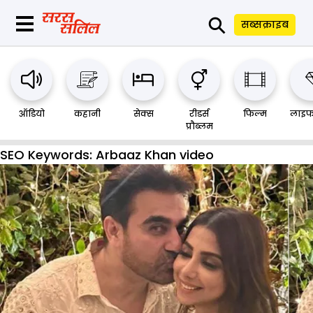
⚲
सब्सक्राइब
ऑडियो
कहानी
सेक्स
रीडर्स
फिल्म
लाइफ
प्रौब्लम
SEO Keywords:
Arbaaz Khan video