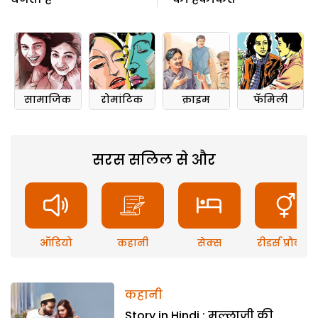
सामाजिक
रोमांटिक
क्राइम
फॅमिली
सरस सलिल से और
ऑडियो
कहानी
सेक्स
रीडर्स प्रौब्लम
कहानी
Story in Hindi : मुल्लाजी की