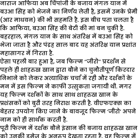
नाराज आफिया अब चिंपांजी के बजाय मंगल यान में
बउआ सिंह को भेजने का निर्णय लेती है, इसमें उनके प्रेमी
(आर माधवन) की भी सहमति है. इस बीच पता चलता है
कि आफिया, बउआ सिंह की बेटी की मां बन चुकी है.
बहरहाल, मंगल यान के साथ अंतरिक्ष में बउआ सिंह को
भेजा जाता है और पंद्रह साल बाद यह अंतरिक्ष यान प्रशांत
महासागर में गिरता है.
ऐसा पहली बार हुआ है, जब फिल्म ‘‘जीरो’’ प्रदर्शन से
पहले ही शाहरुख खान द्वारा बौने का चुनौतीपूर्ण किरदार
निभाने को लेकर अत्याधिक चर्चा में रही और दर्शकों के
मन में इस फिल्म ने काफी उत्सुकता जगायी थी. मगर
यह फिल्म दर्शकों के साथ साथ शाहरुख खान के
प्रशंसकों को बुरी तरह निराश करती है. वीएफएक्स का
बेहतर उपयोग किए जाने के बावजूद फिल्म ‘जीरो’ अपने
नाम को ही सार्थक करती है.
पूरी फिल्म में दर्शक बौने इंसान की बजाय शाहरुख खान
को उनकी इमेज के अनुरूप देखता रहता है. वह फिल्म में