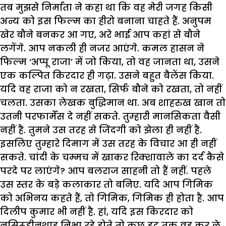
तब मुझसे निर्माता ने कहा था कि वह मेरी जगह किसी
अन्य को इस फिल्म का हीरो बनाना चाहते हैं. अनुपम
खेर बौने बनकर आ गए, अरे भाई आप कहां से बौने
लगेंगे. आप नकली ही नजर आएंगे. कमल हासन ने
फिल्म ‘अप्पू राजा’ में जो किया, तो वह जानता था, उसने
एक कल्पित किरदार ही गढ़ा. उसने बहुत बैलेंस किया.
यदि वह राजा को न रखता, सिर्फ बौने को रखता, तो नहीं
चलता. उसका लेखक बुद्धिमान था. अब शाहरुख खान तो
उतनी परफार्मेंस दे नहीं सकते. तुम्हारी मानसिकता वैसी
नहीं है. तुमने उस तरह से जिंदगी को झेला ही नहीं है.
इसलिए तुम्हारे दिमाग में उस तरह के विचार आ ही नहीं
सकते. चांदी के चम्मच में खाकर रिक्शावाले का दर्द कैसे
परदे पर लाएंगे? आप बलराज साहनी तो हैं नहीं. पहले
उस स्तर के बड़े कलाकार तो बनिए. यदि आप गिमिक
को अभिनय कहते हैं, तो गिमिक, गिमिक ही होता है. आप
दिलीप कुमार भी नहीं है. हां, यदि इस किरदार को
नसिरूद्दीनशाह निभा रहे होते तो कुछ हद तक वह कर ले