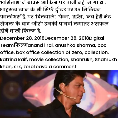
‘शमिताभ’ ने बाक्स आफिस पर पानी नहीं मांगा था.
शाहरुख खान के भी सिर्फ ट्वीटर पर 35 मिलियन
फालोअर्स हैं. पर ‘दिलवाले’, ‘फैन’, ‘रईस’, ‘जब हैरी मेट
सेजल’ के बाद ‘जीरो’ उनकी पांचवी लगातर असफल
होने वाली फिल्म है.
Posted
Author
December 28, 2018
December 28, 2018
Digital
on
Categories
Tags
Team
फिल्म
anand l rai
,
anushka sharma
,
box
office
,
box office collection of zero
,
collection
,
katrina kaif
,
movie collection
,
shahrukh
,
Shahrukh
on
khan
,
srk
,
zero
Leave a comment
बौक्स
औफिस
कलेक्शन
में
औंधे
मुंह
गिरी