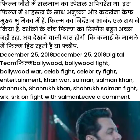
फिल्म जीरो में सलमान का स्पेशल अपियरेंस था. इस
फिल्म में शाहरुख के साथ अनुष्का और कटरीना कैफ
मुख्य भुमिका में हैं. फिल्म का निर्देशन आनंद एल राय ने
किया है. दर्शकों के बीच फिल्म का रिस्पौंस बहुत अच्छा
नहीं रहा. अब देखने वाली बात होगी कि कमाई के मामले
में फिल्म हिट रहती है या फ्लौप.
Posted
Author
December 25, 2018
December 25, 2018
Digital
on
Categories
Tags
Team
फिल्म
bollywood
,
bollywood fight
,
bollywood war
,
celeb fight
,
celebrity fight
,
entertainment
,
khan war
,
salman
,
salman khan
,
shahrukh
,
Shahrukh khan
,
shahrukh salman fight
,
on
srk
,
srk on fight with salman
Leave a comment
सल
के
सा
झगड़
पर