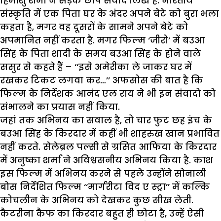
हिमांशु शर्मा ने सड़क छाप संवाद लिखे हैं. भारतीय
संस्कृति में एक पिता घर के अंदर अपने बेटे को बुरा भला
कहता है, मगर वह दूसरों के सामने अपने बेटे को
अपमानित नहीं करता है. मगर फिल्म ‘जीरो’ में बउआ
सिंह के पिता शादी के समय बउआ सिंह के होने वाले
ससुर से कहते हैं – ‘‘इसे अमेरीका ले जाकर घर में
रखकर टिकट लगवा कर…’’ अफसोस की बात है कि
फिल्म के निर्देशक आनंद एल राय ने भी इन संवादो को
संभालने का प्रयास नहीं किया.
जहां तक अभिनय का सवाल है, तो चार फुट छह इंच के
बउआ सिंह के किरदार में कहीं भी शाहरुख खान प्रभावित
नहीं करते. सेलेब्रल पल्सी से ग्रसित आफिया के किरदार
में अनुष्का शर्मा ने अविश्वसनीय अभिनय किया है. काश
इस फिल्म में अभिनय करने से पहले उन्होंने सोनाली
बोस निर्देशित फिल्म ‘‘मार्गरीटा विद ए स्ट्रा’’ में कल्कि
कोचलीन के अभिनय को देखकर कुछ सीख लेती.
कैटरीना कैफ का किरदार बहुत ही छोटा है, उन्हें ऐसी