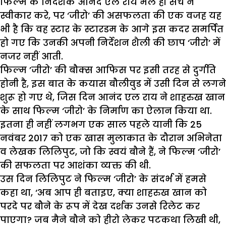
फिल्म के निर्देशक आनंद एल राय भले ही सच न
स्वीकार करे, पर ‘जीरो’ की असफलता की एक वजह यह
भी है कि वह स्टार के स्टारडम के आगे इस कदर समर्पित
हो गए कि उनकी अपनी निर्देशन शैली की छाप ‘जीरो’ में
नजर नहीं आती.
फिल्म ’जीरो’ की बौक्स आफिस पर इसी तरह से दुर्गति
होनी है, इस बात के कयास बौलीवुड में उसी दिन से लगने
शुरू हो गए थे, जिस दिन आनंद एल राय ने शाहरुख खान
के साथ फिल्म ‘जीरो’ के निर्माण का ऐलान किया था.
इतना ही नहीं लगभग एक साल पहले यानी कि 25
नवंबर 2017 को एक खास मुलाकात के दौरान अभिनेता
व लेखक लिलिपुट, जो कि स्वयं बौने हैं, ने फिल्म ‘जीरो’
की सफलता पर आशंका व्यक्त की थी.
उस दिन लिलिपुट ने फिल्म ‘जीरो’ के संदर्भ में हमसे
कहा था, ‘अब आप ही बताइए, क्या शाहरुख खान को
परदे पर बौने के रूप में देख दर्शक उनसे रिलेट कर
पाएगा? जब मैने बौने को हीरो लेकर पटकथा लिखी थी,