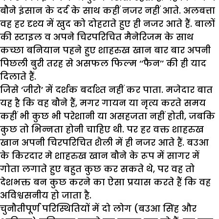
बौने इंसान के दर्द के साथ कहीं नजर नहीं आते. अलबत्ता
वह हर दृश्य में खुद को दोहराते हुए ही नजर आते हैं. बालों
की स्टाइल व अपने चिरपरिचित मैनेरिजम के साथ
कच्छा बनियान पहने हुए शाहरुख खान बार बार अपनी
पिछली बुरी तरह से असफल फिल्म ‘‘फैन’’ की ही याद
दिलाते हैं.
जिसे ‘जीरो’ में दर्शक बर्दाश्त नहीं कर पाता. मजेदार बात
यह है कि वह बौने हैं, मगर गायन या नृत्य करते समय
कहीं भी कुछ भी परेशानी या असहजता नहीं होती, जबकि
कुछ तो भिन्नता होनी चाहिए थी. पर हर वक्त शाहरुख
खान अपनी चिरपरिचित शैली में ही नजर आते हैं. बउआ
के किरदार मे शाहरुख खान बौने के रूप में सागर में
गोता लगाते हुए बहुत कुछ कर सकते थे, पर वह तो
देशभक्त बन कुछ करने का ऐसा प्रयास करते हैं कि वह
अविश्वसनीय हो जाता है.
चुनौतीपूर्ण परिस्थितियों में दो लोग (बउआ सिंह और