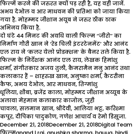
फिल्में करने की जरुरत क्यों पड़ रही है, यह वही जानें.
अभय देओल व आर माधवन की प्रतिभा को जाया किया
गया है. मोहम्मद जीशान अयूब ने जरुर ठीक ठाक
अभिनय किया है.
दो घंटे 44 मिनट की अवधि वाली फिल्म ‘‘जीरो’’ का
निर्माण गौरी खान ने ‘रेड चिली इंटरटेनमेंट’ और आनंद
एल राय ने ‘कलर येलो प्रोडक्शन’ के बैनर तले किया है.
फिल्म के निर्देशक आनंद एल राय, लेखक हिमांशु
शर्मा, संगीतकार अजय तुली, कैमरामैन मनु आनंद तथा
कलाकार हैं – शाहरुख खान, अनुष्का शर्मा, कैटरीना
कैफ, अभय देओल, आर माधवन, तिग्मांशु
धूलिया, शीबा, ब्रजेंद्र काला, मोहम्मद जीशान अय्यूब के
अलावा मेहमान कलाकार काजोल, जुही
चावला, सलमान खान, श्रीदेवी, आलिया भट्ट, करिश्मा
कपूर, दीपिका पादुकोण, गणेश आचार्य व रेमो डिसूजा.
Posted
Author
December 21, 2018
December 21, 2018
Digital Team
on
Tags
फिल्म
anand l rai
,
anushka sharma
,
bauua
,
hindi