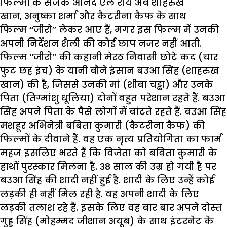
फिल्मों के सर्जक आनंद एल राय अब शाहरुख
खान, अनुष्का शर्मा और कैटरीना कैफ के साथ
फिल्म ‘‘जीरो’’ लेकर आए हैं, मगर इस फिल्म में उनकी
अपनी निर्देशन शैली की कोई छाप नजर नहीं आती.
फिल्म ‘‘जीरो’’ की कहानी मेरठ निवासी छोटे कद (चार
फुट छह इंच) के यानी बौने इंसान बउआ सिंह (शाहरुख
खान) की है, जिससे उनकी मां (शीबा चड्ढा) और उनके
पिता (तिग्मांशु धूलिया) दोनों बहुत परेशान रहते हैं. बउआ
सिंह अपने पिता के पैसे लोगों में बांटते रहते हैं. बउआ सिंह
मशहूर अभिनेत्री बबिता कुमारी (कैटरीना कैफ) की
फिल्मों के दीवाने हैं. वह एक नृत्य प्रतियोगिता का फार्म
महज इसलिए भरते हैं कि विजेता को बबिता कुमारी के
हाथों पुरस्कार मिलना है. 38 साल की उम्र हो गयी है पर
बउआ सिंह की शादी नहीं हुई है. शादी के लिए उन्हें कोई
लड़की ही नहीं मिल रही है. वह अपनी शादी के लिए
लड़की तलाश रहे हैं. इसके लिए वह बार बार अपने दोस्त
गुड्डू सिंह (मोहम्मद जीशान अयूब) के साथ इंटरनेट के