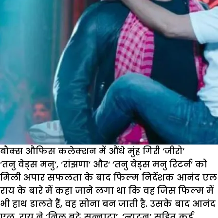
बौक्स औफिस कलेक्शन में औंधे मुंह गिरी ‘जीरो’
‘तनु वेड्स मनु’, ‘रांझणा’ और‘ ‘तनु वेड्स मनु रिटर्न’ को
मिली अपार सफलता के बाद फिल्म निर्देशक आनंद एल
राय के बारे में कहा जाने लगा था कि वह जिस फिल्म में
भी हाथ डालते हैं, वह सोना बन जाती है. उसके बाद आनंद
एल. राय ने ‘निल बटे सन्नाटा’, ‘न्यूटन’ सहित कई