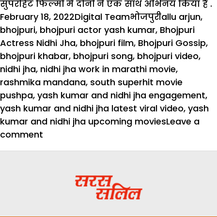
सुपरहिट फिल्मों में दोनों ने एक साथ अभिनय किया है .
Posted
Author
Categories
Tags
February 18, 2022
Digital Team
भोजपुरी
allu arjun
,
on
bhojpuri
,
bhojpuri actor yash kumar
,
Bhojpuri
Actress Nidhi Jha
,
bhojpuri film
,
Bhojpuri Gossip
,
bhojpuri khabar
,
bhojpuri song
,
bhojpuri video
,
nidhi jha
,
nidhi jha work in marathi movie
,
rashmika mandana
,
south superhit movie
pushpa
,
yash kumar and nidhi jha engagement
,
yash kumar and nidhi jha latest viral video
,
yash
kumar and nidhi jha upcoming movies
Leave a
on
comment
भोजपुरी
के
श्रीवल्ली
और
पुष्पा
बनकर