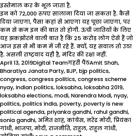
इस्तेमाल कर के भूल जाता है.
इन को 72,000 रुपए सालाना दिया जा सकता है. कैसे
दिया जाएगा, पैसा कहां से आएगा यह पूछा जाएगा, पर
कम से कम इन की बात तो होगी. ऊंची जातियों के लिए
यह झकझोरने वाली बात है कि 25 करोड़ लोग ऐसे हैं जो
आज इस से भी कम में जी रहे हैं. क्यों, यह सवाल तो उठा
है. असली राष्ट्रवाद यही है, मंदिर की रक्षा नहीं.
Posted
Author
Categories
Tags
April 13, 2019
Digital Team
गहरी पैठ
Amit Shah
,
on
Bharatiya Janata Party
,
BJP
,
bjp politics
,
congress
,
congress politics
,
congress scheme
nyay
,
indian politics
,
loksabha
,
loksabha 2019
,
loksabha elections
,
modi
,
Narendra Modi
,
nyay
,
politics
,
politics india
,
poverty
,
poverty is new
political agenda
,
priyanka gandhi
,
rahul gandhi
,
sonia gandhi
,
अमित शाह
,
कांग्रेस
,
नरेंद्र मोदी
,
प्रियंका
गांधी
,
भाजपा
,
मोदी
,
राजनीति
,
राहुल
,
राहुल गांधी
,