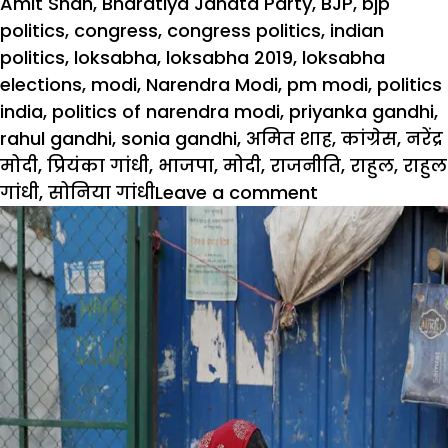
on
Amit Shah
,
Bharatiya Janata Party
,
BJP
,
bjp
politics
,
congress
,
congress politics
,
indian
politics
,
loksabha
,
loksabha 2019
,
loksabha
elections
,
modi
,
Narendra Modi
,
pm modi
,
politics
india
,
politics of narendra modi
,
priyanka gandhi
,
rahul gandhi
,
sonia gandhi
,
अमित शाह
,
कांग्रेस
,
नरेंद्र
मोदी
,
प्रियंका गांधी
,
भाजपा
,
मोदी
,
राजनीति
,
राहुल
,
राहुल
on
गांधी
,
सोनिया गांधी
Leave a comment
मोदी
की
नैया