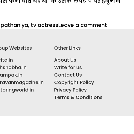
 सबसे फनी बात यह थी कि उसके लैपटॉप पर हनुमान
on
 pathaniya
,
tv actress
Leave a comment
कास्टिंग
काउच
oup Websites
Other Links
का
शिकार
ita.in
About Us
हुईं
ihshobha.in
Write for us
थी
ampak.in
Contact Us
TV
ravanmagazine.in
Copyright Policy
की
toringworld.in
Privacy Policy
पार्वती,
Terms & Conditions
इस
वजह
से
हैं