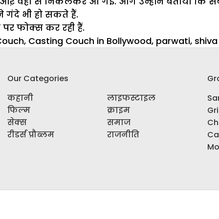
ाई औऱ वहां से निकलकर आ गई. आगे उन्होंने बताया कि
ंदे भी हो सकते हैं.
 पर फोक्स कर रही हैं.
Couch
,
Casting Couch in Bollywood
,
parwati
,
shiva
Our Categories
Gr
कहानी
लाइफस्टाइल
Sar
फिल्म
क्राइम
Gr
सेक्स
समाज
Ch
रीडर्स प्रौब्लम
राजनीति
Ca
Mo