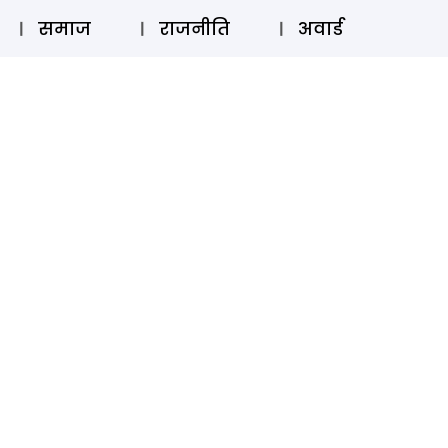
⚲
स्टोरी
लॉग इन
SUBSCRIBE
समाज
राजनीति
अवार्ड