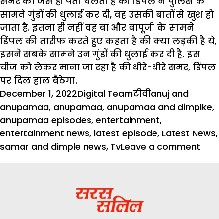
समर को जैसे ही पता चलता है की डिंपल ने पुलिस के
सामने गुंडों की धुलाई कर दी, वह उसकी बातों से खुश हो
जाता है. इतना ही नहीं वह बा और बापूजी के सामने
डिंपल की तारीफ करते हुए कहता है की क्या लड़की है ये,
इसने सबके सामने उन गुंडों की धुलाई कर दी है. इस
चीज को लेकर माना जा रहा है की धीरे-धीरे समर, डिंपल
पर दिल हाल बैठेगा.
Posted
Author
Categories
Tags
December 1, 2022
Digital Team
टीवी
anuj and
on
anupamaa
,
anupamaa
,
anupamaa and dimplke
,
anupamaa episodes
,
entertainment
,
entertainment news
,
latest episode
,
Latest News
,
on
samar and dimple news
,
Tv
Leave a comment
अनुप
गुंडों
के
साम
शेरन