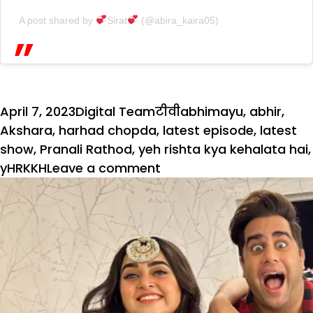
A post shared by
Sirat
(@abira_kaira05)
Posted
Author
Categories
Tags
April 7, 2023
Digital Team
टीवी
abhimayu
,
abhir
,
on
Akshara
,
harhad chopda
,
latest episode
,
latest
show
,
Pranali Rathod
,
yeh rishta kya kehalata hai
,
on
yHRKKH
Leave a comment
YRKKH:
क्या
बेटे
का
सच
जान
पाएंगा