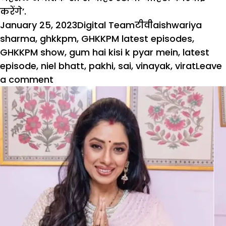
करेंगे’.
Posted
Author
Categories
Tags
January 25, 2023
Digital Team
टीवी
aishwariya
on
sharma
,
ghkkpm
,
GHKKPM latest episodes
,
GHKKPM show
,
gum hai kisi k pyar mein
,
latest
episode
,
niel bhatt
,
pakhi
,
sai
,
vinayak
,
virat
Leave
on
a comment
GHKKPM:
विराट-
विनायक
के
लिए
सारी
हदें
पार
करेगी
पाखी!