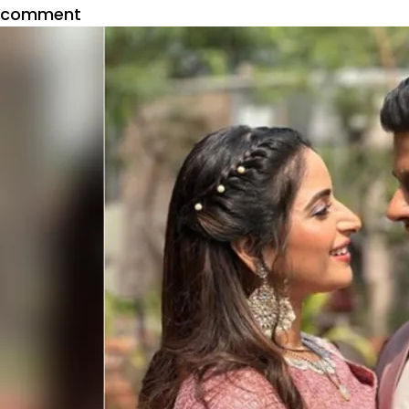
on
comment
तेजस्वी
और
करण
के
ब्रेकअप
की
उड़ी
खबरें
तो
राजीव
आदित्य
के
पोस्ट
ने
दिलाई
राहत