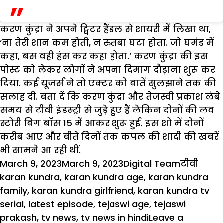
करण कुंद्रा ने अपने ट्विटर हैंडल से शायरी में लिखा था,
‘ना तेरी शान कम होती, न रुतबा घटा होता. जो घमंड में
कहा, बस वही हंस कर कहा होता.’ करण कुंद्रा की इस
पोस्ट को लेकर लोगों ने अपना दिमाग दौड़ाना शुरू कर
दिया. कई यूजर्स ने तो एक्टर को बातें सुलझाने तक की
सलाह दी. बता दें कि करण कुंद्रा और तेजस्वी प्रकाश लंबे
समय से टीवी इंडस्ट्री से जुड़े हुए हैं लेकिन दोनों की लव
स्टोरी बिग बॉस 15 में आकर शुरू हुई. इस शो में दोनों
करीब आए और बीते दिनों तक कपल की शादी की खबरें
भी सामने आ रही थीं.
Posted
Author
Categori
Tags
March 9, 2023
March 9, 2023
Digital Team
टीवी
on
karan kundra
,
karan kundra age
,
karan kundra
family
,
karan kundra girlfriend
,
karan kundra tv
serial
,
latest episode
,
tejaswi age
,
tejaswi
prakash
,
tv news
,
tv news in hindi
Leave a