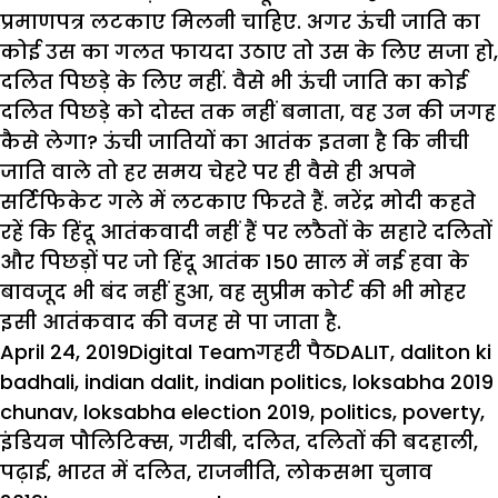
प्रमाणपत्र लटकाए मिलनी चाहिए. अगर ऊंची जाति का
कोई उस का गलत फायदा उठाए तो उस के लिए सजा हो,
दलित पिछड़े के लिए नहीं. वैसे भी ऊंची जाति का कोई
दलित पिछड़े को दोस्त तक नहीं बनाता, वह उन की जगह
कैसे लेगा? ऊंची जातियों का आतंक इतना है कि नीची
जाति वाले तो हर समय चेहरे पर ही वैसे ही अपने
सर्टिफिकेट गले में लटकाए फिरते हैं. नरेंद्र मोदी कहते
रहें कि हिंदू आतंकवादी नहीं हैं पर लठैतों के सहारे दलितों
और पिछड़ों पर जो हिंदू आतंक 150 साल में नई हवा के
बावजूद भी बंद नहीं हुआ, वह सुप्रीम कोर्ट की भी मोहर
इसी आतंकवाद की वजह से पा जाता है.
Posted
Author
Categories
Tags
April 24, 2019
Digital Team
गहरी पैठ
DALIT
,
daliton ki
on
badhali
,
indian dalit
,
indian politics
,
loksabha 2019
chunav
,
loksabha election 2019
,
politics
,
poverty
,
इंडियन पौलिटिक्स
,
गरीबी
,
दलित
,
दलितों की बदहाली
,
पढ़ाई
,
भारत में दलित
,
राजनीति
,
लोकसभा चुनाव