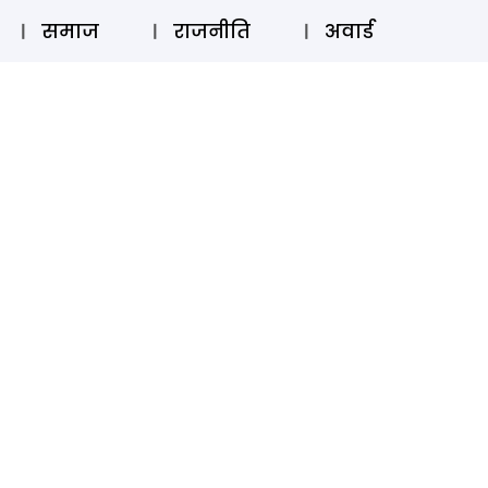
⚲
स्टोरी
लॉग इन
SUBSCRIBE
समाज
राजनीति
अवार्ड