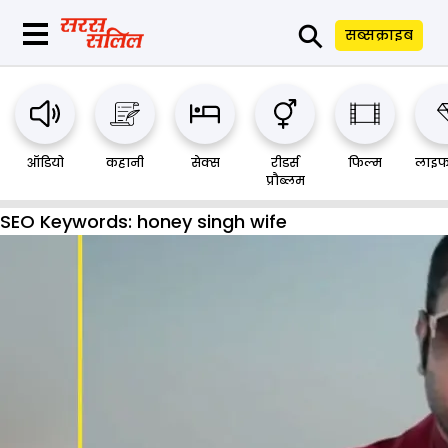
⚲
सब्सक्राइब
ऑडियो
कहानी
सेक्स
रीडर्स
फिल्म
लाइफ
प्रौब्लम
SEO Keywords:
honey singh wife