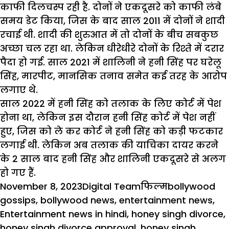
काफी दिलचस्प रही है. दोनों ने एकदूसरे को काफी लंबे
समय डेट किया, जिस के बाद साल 2011 में दोनों ने शादी
रचाई थी. शादी की शुरुआत में तो दोनों के बीच सबकुछ
अच्छा चल रहा था. लेकिन धीरेधीरे दोनों के रिश्ते में दरार
पैदा हो गई. साल 2021 में शालिनी ने हनी सिंह पर घरेलू
सिंह, मारपीट, मानसिक तनाव समेत कई तरह के आरोप
लगाए थे.
साल 2022 में हनी सिंह को तलाक के लिए कोर्ट में पेश
होना था, लेकिन इस दौरान हनी सिंह कोर्ट में पेश नहीं
हुए, जिस को ले कर कोर्ट ने हनी सिंह को कड़ी फटकार
लगाई थी. लेकिन अब तलाक की याचिका दायर करने
के 2 साल बाद हनी सिंह और शालिनी एकदूसरे से अलग
हो गए हैं.
Posted
Author
Categories
Tags
November 8, 2023
Digital Team
फिल्म
bollywood
on
gossips
,
bollywood news
,
entertainment news
,
Entertainment news in hindi
,
honey singh divorce
,
honey singh divorce approval
,
honey singh