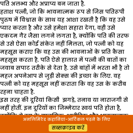
पति अलभ्य और अप्राप्य बन जाता है.
हताश पत्नी, जो कि भावनात्मक रूप से जिस पतिरूपी
पुरुष में विश्वास के साथ यह आशा रखती है कि वह उसे
प्यार करता है और उसे हमेशा सहारा देगा, वही उसे
एकदम गैर जैसा लगने लगता है, क्योंकि पति की तरफ
से उसे ऐसा कोई संकेत नहीं मिलता, जो पत्नी को यह
महसूस कराए कि वह उस की भावनाओं के प्रति कैसा
महसूस करता है. पति ऐसे हालात में पत्नी की बातों का
जवाब सपाट तरीके से देता है. उसे बांहों में भरता भी है तो
महज अपनेआप से जुड़ी सेक्स की इच्छा के लिए. वह
पत्नी को यह महसूस नहीं कराता कि वह उस के करीब
रहना चाहता है.
इस तरह की दूरियां किसी झगड़े, तनाव या नाराजगी से
नहीं होतीं. इन दूरियों का जिम्मेदार स्वयं पति होता है,
क्योेंकि ये उस के मानसिक, शारीरिक और भावनात्मक
अनलिमिटेड कहानियां-आर्टिकल पढ़ने के लिए
स्तर पर सिमटने के कारण होती हैं. जया गुप्ता के
सब्सक्राइब करें
अनुसार, जब अचानक उन का गर्भपात हुआ तो उस के