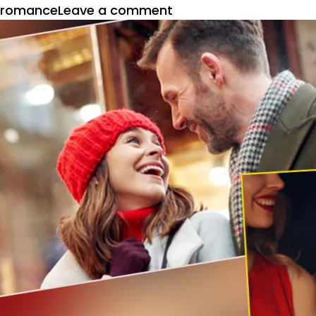
on
romance
Leave a comment
जानें
पत्नी
को
सेक्स
के
लिए
कैसे
मनाएं