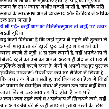
समाधान भी सब से मुश्किल होता है. ये दूरियां गुजरते
समय के साथ ज्यादा गंभीर बनती जाती हैं, क्योंकि पति
समय के साथसाथ अपने व्यवसाय और कैरियर में अधिक
उल झता जाता है.
ये भी पढ़ें- कहीं आप भी डेमिसेक्सुअल तो नहीं, पढ़ें खबर
बढ़ती दूरियां
यह कैसी विडंबना है कि जहां पुरुष ने पहले की तुलना में
अपनी भावुकता को खुली छूट देते हुए भावनाओं को
व्यक्त करने से जुड़ी िझ झक त्यागी है, वहीं अपनेआप में
सिमटे रहने का उस का अपना अलग ही अंदाज दांपत्य में
मुश्किलें खड़ी करने लगा है. मैगी ने अपनी मशहूर पुस्तक
‘इंटीमेट पार्टनर्स : पैटर्न इन लव एंड मैरिज’ में लिखा है
कि जहां तक मैं सम झती हूं, क्लीनिकल साहित्य में किसी
भी प्रकार के वैवाहिक संबंध में इतना उल झाव नहीं देखा
जाता जितना उल झाव तब पैदा होता है, जब पति
अलगथलग रहने लगे व अपनेआप में सिमटने लगे. यही
बात अगर बेबाकी से कही जाए तो हताश पत्नी के लिए