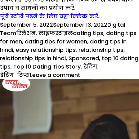
उपाय व साधनों का प्रयोग करें.
पूरी स्टोरी पढ़ने के लिए यहां क्लिक करें…
Posted
Author
September 5, 2022
September 13, 2022
Digital
on
Categories
Tags
Team
रिलेशन
,
लाइफस्टाइल
dating tips
,
dating tips
for men
,
dating tips for women
,
dating tips in
hindi
,
easy relationship tips
,
relationship tips
,
relationship tips in hindi
,
Sponsored
,
top 10 dating
tips
,
Top 10 Dating Tips Story
,
डेटिंग
,
on
डेटिंग टिप्स
Leave a comment
Top
10
Dating
Tips
in
Hindi
: