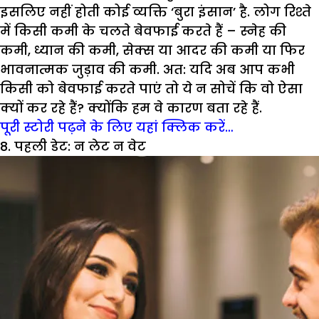
इसलिए नहीं होती कोई व्यक्ति ‘बुरा इंसान’ है. लोग रिश्ते
में किसी कमी के चलते बेवफाई करते हैं – स्नेह की
कमी, ध्यान की कमी, सेक्स या आदर की कमी या फिर
भावनात्मक जुड़ाव की कमी. अत: यदि अब आप कभी
किसी को बेवफाई करते पाएं तो ये न सोचें कि वो ऐसा
क्यों कर रहे हैं? क्योंकि हम वे कारण बता रहे हैं.
पूरी स्टोरी पढ़ने के लिए यहां क्लिक करें…
8. पहली डेट: न लेट न वेट