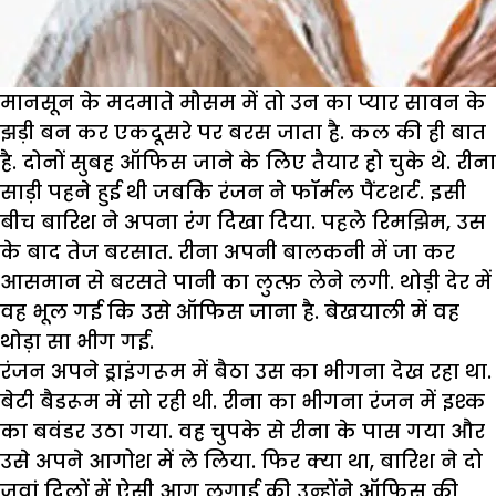
मानसून के मदमाते मौसम में तो उन का प्यार सावन के
झड़ी बन कर एकदूसरे पर बरस जाता है. कल की ही बात
है. दोनों सुबह ऑफिस जाने के लिए तैयार हो चुके थे. रीना
साड़ी पहने हुई थी जबकि रंजन ने फॉर्मल पैंटशर्ट. इसी
बीच बारिश ने अपना रंग दिखा दिया. पहले रिमझिम, उस
के बाद तेज बरसात. रीना अपनी बालकनी में जा कर
आसमान से बरसते पानी का लुत्फ़ लेने लगी. थोड़ी देर में
वह भूल गई कि उसे ऑफिस जाना है. बेखयाली में वह
थोड़ा सा भीग गई.
रंजन अपने ड्राइंगरूम में बैठा उस का भीगना देख रहा था.
बेटी बैडरूम में सो रही थी. रीना का भीगना रंजन में इश्क
का बवंडर उठा गया. वह चुपके से रीना के पास गया और
उसे अपने आगोश में ले लिया. फिर क्या था, बारिश ने दो
जवां दिलों में ऐसी आग लगाई की उन्होंने ऑफिस की