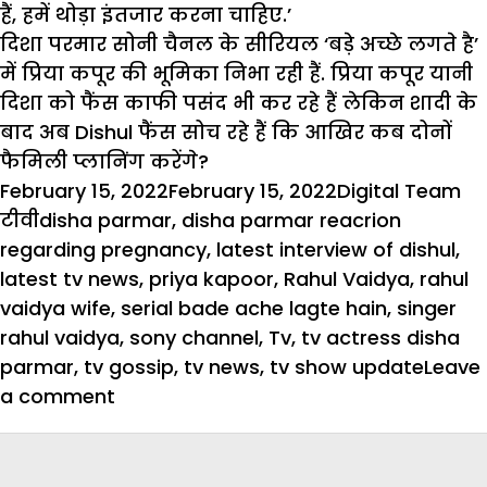
हैं, हमें थोड़ा इंतजार करना चाहिए.’
दिशा परमार सोनी चैनल के सीरियल ‘बड़े अच्छे लगते है’
में प्रिया कपूर की भूमिका निभा रही हैं. प्रिया कपूर यानी
दिशा को फैंस काफी पसंद भी कर रहे हैं लेकिन शादी के
बाद अब Dishul फैंस सोच रहे हैं कि आखिर कब दोनों
फैमिली प्लानिंग करेंगे?
Posted
Author
Ca
February 15, 2022
February 15, 2022
Digital Team
on
Tags
टीवी
disha parmar
,
disha parmar reacrion
regarding pregnancy
,
latest interview of dishul
,
latest tv news
,
priya kapoor
,
Rahul Vaidya
,
rahul
vaidya wife
,
serial bade ache lagte hain
,
singer
rahul vaidya
,
sony channel
,
Tv
,
tv actress disha
parmar
,
tv gossip
,
tv news
,
tv show update
Leave
on
a comment
Rahul
Vaidya
बोले