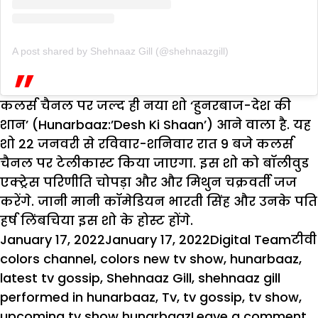
A post shared by Shehnaaz Gill (@shehnaazgill)
कलर्स चैनल पर जल्द ही नया शो ‘हुनरबाज-देश की
शान’ (Hunarbaaz:’Desh Ki Shaan’) आने वाला है. यह
शो 22 जनवरी से रविवार-शनिवार रात 9 बजे कलर्स
चैनल पर टेलीकास्ट किया जाएगा. इस शो को बॉलीवुड
एक्ट्रेस परिणीति चोपड़ा और और मिथुन चक्रवर्ती जज
करेंगे. जानी मानी कॉमेडियन भारती सिंह और उनके पति
हर्ष लिंबचिया इस शो के होस्ट होंगे.
Posted
Author
Cat
January 17, 2022
January 17, 2022
Digital Team
टीवी
on
colors channel
,
colors new tv show
,
hunarbaaz
,
latest tv gossip
,
Shehnaaz Gill
,
shehnaaz gill
performed in hunarbaaz
,
Tv
,
tv gossip
,
tv show
,
o
upcoming tv show hunarbaaz
Leave a comment