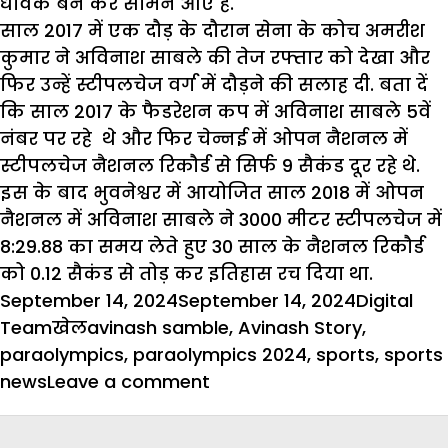
धावक बन कर सामने आए हैं.
साल 2017 में एक दौड़ के दौरान सेना के कोच अमरीश
कुमार ने अविनाश साबले की तेज रफ्तार को देखा और
फिर उन्हें स्टीपलचेज वर्ग में दौड़ने की सलाह दी. बता दें
कि साल 2017 के फैडरेशन कप में अविनाश साबले 5वें
नंबर पर रहे थे और फिर चेन्नई में ओपन नैशनल में
स्टीपलचेज नैशनल रिकौर्ड से सिर्फ 9 सैकंड दूर रहे थे.
इस के बाद भुवनेश्वर में आयोजित साल 2018 में ओपन
नैशनल में अविनाश साबले ने 3000 मीटर स्टीपलचेज में
8:29.88 का समय लेते हुए 30 साल के नैशनल रिकौर्ड
को 0.12 सैकंड से तोड़ कर इतिहास रच दिया था.
Posted
Author
September 14, 2024
September 14, 2024
Digital
on
Categories
Tags
Team
खेल
avinash samble
,
Avinash Story
,
paraolympics
,
paraolympics 2024
,
sports
,
sports
on
news
Leave a comment
अविनाश
साबले