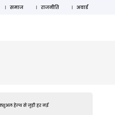
⚲
स्टोरी
लॉग इन
SUBSCRIBE
समाज
राजनीति
अवार्ड
शुअल हेल्थ से जुड़ी हर नई