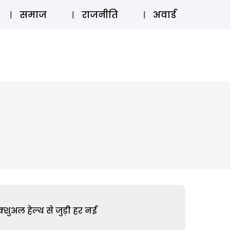
⚲
स्टोरी
लॉग इन
SUBSCRIBE
समाज
राजनीति
अवार्ड
शुअल हेल्थ से जुड़ी हर नई