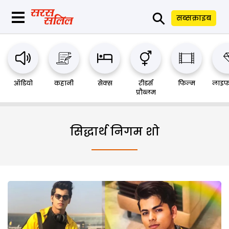
⚲
सब्सक्राइब
ऑडियो
कहानी
सेक्स
रीडर्स
फिल्म
लाइफ
प्रौब्लम
सिद्धार्थ निगम शो