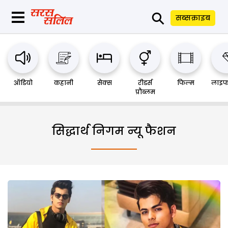
⚲
सब्सक्राइब
ऑडियो
कहानी
सेक्स
रीडर्स
फिल्म
लाइफ
प्रौब्लम
सिद्धार्थ निगम न्यू फैशन