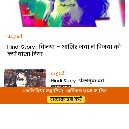
कहानी
Hindi Story : विजया – आखिर जया ने विजया को
क्यों धोखा दिया
कहानी
Hindi Story : फेसबुक का
कारनामा
अनलिमिटेड कहानियां-आर्टिकल पढ़ने के लिए
सब्सक्राइब करें
कहानी
Hindi Story : लता आ गई