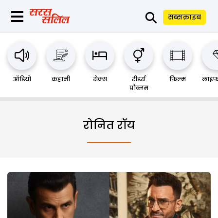
⚲
सब्सक्राइब
ऑडियो
कहानी
सेक्स
रीडर्स
फिल्म
लाइफ
प्रौब्लम
रोनित रॉय