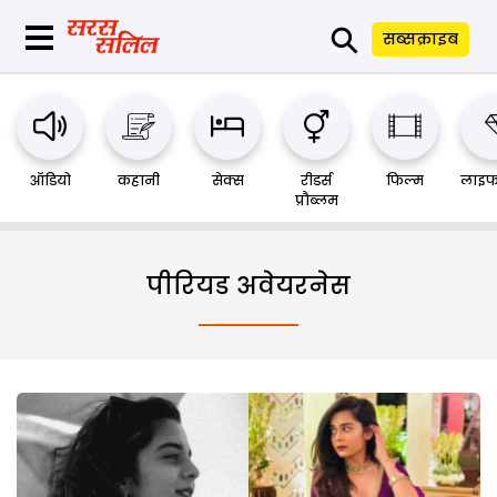
⚲
सब्सक्राइब
ऑडियो
कहानी
सेक्स
रीडर्स
फिल्म
लाइफ
प्रौब्लम
पीरियड अवेयरनेस