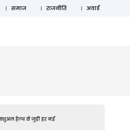
⚲
स्टोरी
लॉग इन
SUBSCRIBE
समाज
राजनीति
अवार्ड
शुअल हेल्थ से जुड़ी हर नई