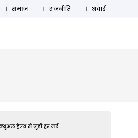
⚲
स्टोरी
लॉग इन
SUBSCRIBE
समाज
राजनीति
अवार्ड
शुअल हेल्थ से जुड़ी हर नई