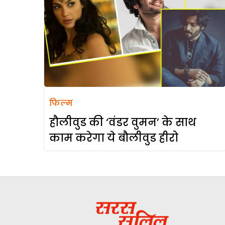
फिल्म
हौलीवुड की ‘वंडर वुमन’ के साथ
काम करेगा ये बौलीवुड हीरो