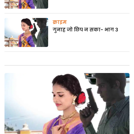
क्राइम
गुनाह जो छिप न सका- भाग 3