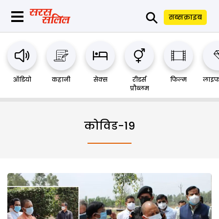
⚲
सब्सक्राइब
ऑडियो
कहानी
सेक्स
रीडर्स
फिल्म
लाइफ
प्रौब्लम
कोविड-19