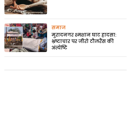
समाज
मुरादनगर श्मशान घाट हादसा:
भ्रष्टाचार पर जीरो टौलरैंस की
अंत्येष्टि